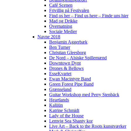
Café Scenen
Frivillig på Festivalen
Find os her – Find us here – Finde uns hier
Mad og Drikke
Overnatning
Sociale Medier
Navne 2018
Benjamin Aggerbæk
Ben Turner
Christian Gleesborg
De Nord – Alsiske Spillemænd
Downtown Dynt
Drones & Bellows
EsseKvartet
Ewan Macintyre Band
Green Forest Pipe Band
Grænseland
Guitar Workshop med Perry Stenbäck
Heartlands
Kalüün
Katrine Schmidt
Lady of the House
Lemvig Sea Shanty kor
Live Art – Back to the Roots kunstværker