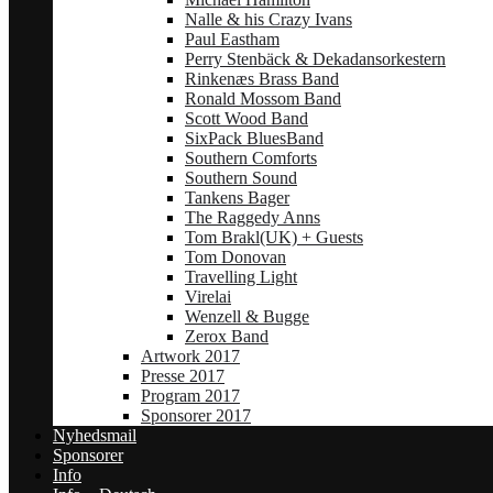
Nalle & his Crazy Ivans
Paul Eastham
Perry Stenbäck & Dekadansorkestern
Rinkenæs Brass Band
Ronald Mossom Band
Scott Wood Band
SixPack BluesBand
Southern Comforts
Southern Sound
Tankens Bager
The Raggedy Anns
Tom Brakl(UK) + Guests
Tom Donovan
Travelling Light
Virelai
Wenzell & Bugge
Zerox Band
Artwork 2017
Presse 2017
Program 2017
Sponsorer 2017
Nyhedsmail
Sponsorer
Info