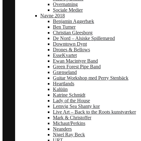
Overnatning
Sociale Medier
Navne 2018
Benjamin Aggerbæk
Ben Turner
Christian Gleesborg
De Nord – Alsiske Spillemænd
Downtown Dynt
Drones & Bellows
EsseKvartet
Ewan Macintyre Band
Green Forest Pipe Band
Grænseland
Guitar Workshop med Perry Stenbäck
Heartlands
Kalüün
Katrine Schmidt
Lady of the House
Lemvig Sea Shanty kor
Live Art – Back to the Roots kunstværker
Mark & Christoffer
Michaut/Perkins
Neanders
Nigel Ray Beck
URT