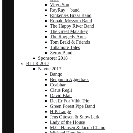
Virgo Son
RayRay + band
Rinkenæs Brass Band
Ronald Mossom Band
The Happy River Band
The Great Malarkey
The Raggedy Anns
Tom Brakl & Friends
Tullamore Tales
Zerox Band
Sponsorer 2018
BTTR 2017
Navne 2017
Banqo
Benjamin Aggerbæk
Ceabhar
Claus Regli
David Blair
Det Er For Vildt Trio
Green Forest Pipe Band
H.P. Lange
Jens Ottosen & SnowLark
Lady of the House
M.C. Hansen & Jacob Chano
Michael Hamilton