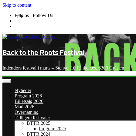
Skip to content
Følg os - Follow Us
Back to the Roots Festival
Indendørs festival i marts – Stenvej 10 Rinkenæs, 6300 Gråsten
Nyheder
Program 2026
Billetsalg 2026
Mad 2026
Overnatning
Tidligere festivaler
BTTR 2025
Program 2025
BTTR 2024