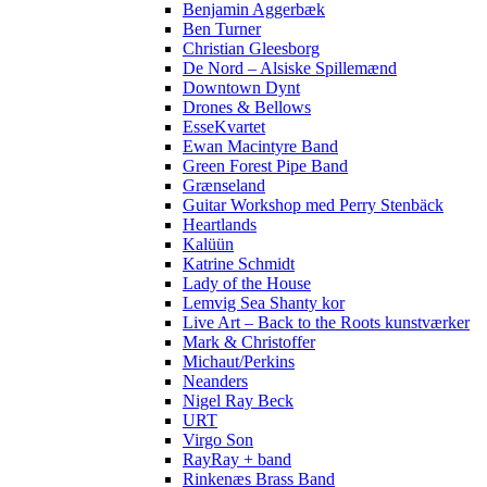
Benjamin Aggerbæk
Ben Turner
Christian Gleesborg
De Nord – Alsiske Spillemænd
Downtown Dynt
Drones & Bellows
EsseKvartet
Ewan Macintyre Band
Green Forest Pipe Band
Grænseland
Guitar Workshop med Perry Stenbäck
Heartlands
Kalüün
Katrine Schmidt
Lady of the House
Lemvig Sea Shanty kor
Live Art – Back to the Roots kunstværker
Mark & Christoffer
Michaut/Perkins
Neanders
Nigel Ray Beck
URT
Virgo Son
RayRay + band
Rinkenæs Brass Band