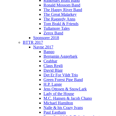
Rinkenæs Brass Band
Ronald Mossom Band
The Happy River Band
The Great Malarkey
The Raggedy Anns
Tom Brakl & Friends
Tullamore Tales
Zerox Band
Sponsorer 2018
BTTR 2017
Navne 2017
Banqo
Benjamin Aggerbæk
Ceabhar
Claus Regli
David Blair
Det Er For Vildt Trio
Green Forest Pipe Band
H.P. Lange
Jens Ottosen & SnowLark
Lady of the House
M.C. Hansen & Jacob Chano
Michael Hamilton
Nalle & his Crazy Ivans
Paul Eastham