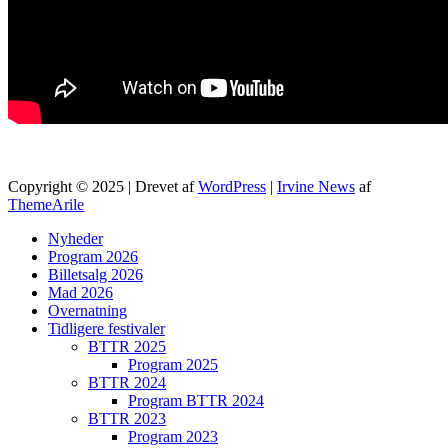
Copyright © 2025 | Drevet af
WordPress
|
Irvine News
af
ThemeArile
Nyheder
Program 2026
Billetsalg 2026
Mad 2026
Overnatning
Tidligere festivaler
BTTR 2025
Program 2025
BTTR 2024
Program BTTR 2024
BTTR 2023
Program 2023