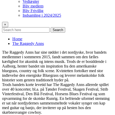
Vedtægter
Bliv medlem
Bliv Frivillig
Indsamling i 2024/2025
×
Search
Home
The Raggedy Anns
The Raggedy Anns har sine rødder i det nordjyske, hvor bandets
medlemmer i sommeren 2015, fandt sammen om den fælles
kærlighed for akustisk og intens musik. Trods de er bosiddende i
Aalborg, henter bandet sin inspiration fra den amerikanske
bluegrass, country og folk scene. Kvintetten fortolker med stor
indlevelse den energiske Bluegrass og leverer melankolske folk
historier som genren traditionelt byder på.
Trods bandets korte levetid har The Raggedy Anns allerede spillet
over 40 koncerter, bl.a. på Tønder Festival, Skagen Festival, Strib
Vinterfestival, Den Blå Festival, Horsens Blues Festival og som
opvarmning for de skotske Runrig. En befriende uformel stemning
er sat når nordjydernes sammensmeltede vokaler synger om kap
med guitar og banjo, der inviterer op på hesten hos den
skæbnesvangre cowboy.