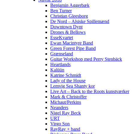
Benjamin Aggerbæk
Ben Turner
Christian Gleesborg
De Nord – Alsiske Spillemænd
Downtown Dynt
Drones & Bellows
EsseKvartet
Ewan Macintyre Band
Green Forest Pipe Band
Grænseland
Guitar Workshop med Perry Stenbäck
Heartlands
Kalüün
Katrine Schmidt
Lady of the House
Lemvig Sea Shanty kor
Live Art – Back to the Roots kunstværker
Mark & Christoffer
Michaut/Perkins
Neanders
Nigel Ray Beck
URT
Virgo Son
RayRay + band