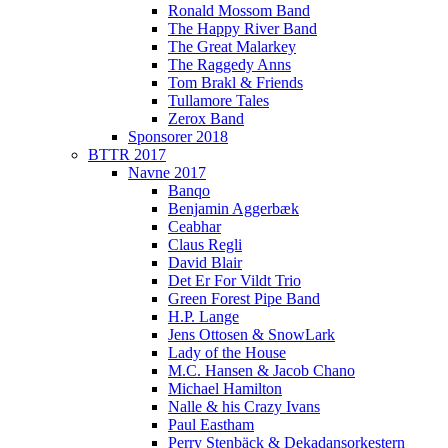
Ronald Mossom Band
The Happy River Band
The Great Malarkey
The Raggedy Anns
Tom Brakl & Friends
Tullamore Tales
Zerox Band
Sponsorer 2018
BTTR 2017
Navne 2017
Banqo
Benjamin Aggerbæk
Ceabhar
Claus Regli
David Blair
Det Er For Vildt Trio
Green Forest Pipe Band
H.P. Lange
Jens Ottosen & SnowLark
Lady of the House
M.C. Hansen & Jacob Chano
Michael Hamilton
Nalle & his Crazy Ivans
Paul Eastham
Perry Stenbäck & Dekadansorkestern