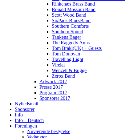
Rinkenæs Brass Band
Ronald Mossom Band
Scott Wood Band
SixPack BluesBand
Southern Comforts
Southern Sound
Tankens Bager
The Raggedy Anns
Tom Brakl(UK) + Guests
Tom Donovan
Travelling Light
Virelai
Wenzell & Bugge
Zerox Band
Artwork 2017
Presse 2017
Program 2017
Sponsorer 2017
Nyhedsmail
Sponsorer
Info
Info – Deutsch
Foreningen
Nuværende bestyrelse
Vedtægter