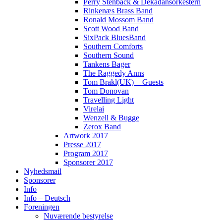
Perry Stenbäck & Dekadansorkestern
Rinkenæs Brass Band
Ronald Mossom Band
Scott Wood Band
SixPack BluesBand
Southern Comforts
Southern Sound
Tankens Bager
The Raggedy Anns
Tom Brakl(UK) + Guests
Tom Donovan
Travelling Light
Virelai
Wenzell & Bugge
Zerox Band
Artwork 2017
Presse 2017
Program 2017
Sponsorer 2017
Nyhedsmail
Sponsorer
Info
Info – Deutsch
Foreningen
Nuværende bestyrelse