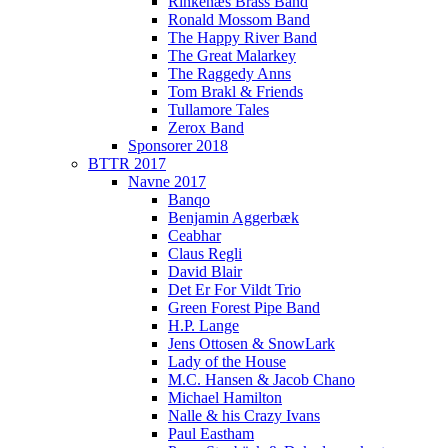
Rinkenæs Brass Band
Ronald Mossom Band
The Happy River Band
The Great Malarkey
The Raggedy Anns
Tom Brakl & Friends
Tullamore Tales
Zerox Band
Sponsorer 2018
BTTR 2017
Navne 2017
Banqo
Benjamin Aggerbæk
Ceabhar
Claus Regli
David Blair
Det Er For Vildt Trio
Green Forest Pipe Band
H.P. Lange
Jens Ottosen & SnowLark
Lady of the House
M.C. Hansen & Jacob Chano
Michael Hamilton
Nalle & his Crazy Ivans
Paul Eastham