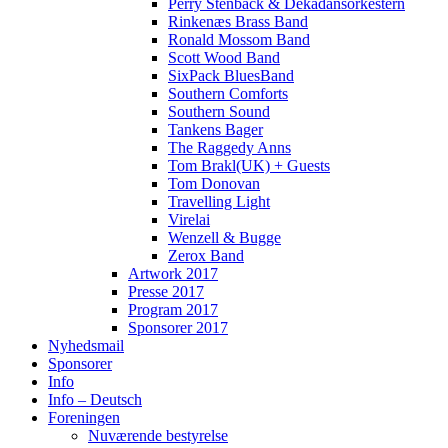
Perry Stenbäck & Dekadansorkestern
Rinkenæs Brass Band
Ronald Mossom Band
Scott Wood Band
SixPack BluesBand
Southern Comforts
Southern Sound
Tankens Bager
The Raggedy Anns
Tom Brakl(UK) + Guests
Tom Donovan
Travelling Light
Virelai
Wenzell & Bugge
Zerox Band
Artwork 2017
Presse 2017
Program 2017
Sponsorer 2017
Nyhedsmail
Sponsorer
Info
Info – Deutsch
Foreningen
Nuværende bestyrelse