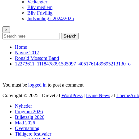
Vedtægter
Bliv medlem
Bliv Frivillig
Indsamling i 2024/2025
×
Search
Home
Navne 2017
Ronald Mossom Band
12273611_1118478991535997_4051761489695213130_o
You must be
logged in
to post a comment
Copyright © 2025 | Drevet af
WordPress
|
Irvine News
af
ThemeAril
Nyheder
Program 2026
Billetsalg 2026
Mad 2026
Overnatning
Tidligere festivaler