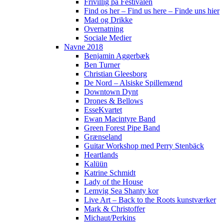
Frivillig på Festivalen
Find os her – Find us here – Finde uns hier
Mad og Drikke
Overnatning
Sociale Medier
Navne 2018
Benjamin Aggerbæk
Ben Turner
Christian Gleesborg
De Nord – Alsiske Spillemænd
Downtown Dynt
Drones & Bellows
EsseKvartet
Ewan Macintyre Band
Green Forest Pipe Band
Grænseland
Guitar Workshop med Perry Stenbäck
Heartlands
Kalüün
Katrine Schmidt
Lady of the House
Lemvig Sea Shanty kor
Live Art – Back to the Roots kunstværker
Mark & Christoffer
Michaut/Perkins