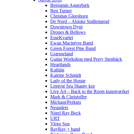
Benjamin Aggerbæk
Ben Turner
Christian Gleesborg
De Nord – Alsiske Spillemænd
Downtown Dynt
Drones & Bellows
EsseKvartet
Ewan Macintyre Band
Green Forest Pipe Band
Grænseland
Guitar Workshop med Perry Stenbäck
Heartlands
Kalüün
Katrine Schmidt
Lady of the House
Lemvig Sea Shanty kor
Live Art – Back to the Roots kunstværker
Mark & Christoffer
Michaut/Perkins
Neanders
Nigel Ray Beck
URT
Virgo Son
RayRay + band