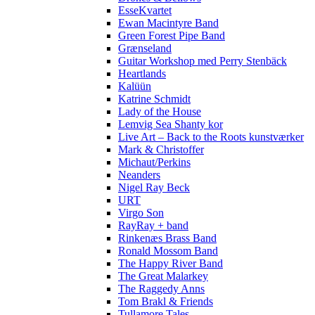
EsseKvartet
Ewan Macintyre Band
Green Forest Pipe Band
Grænseland
Guitar Workshop med Perry Stenbäck
Heartlands
Kalüün
Katrine Schmidt
Lady of the House
Lemvig Sea Shanty kor
Live Art – Back to the Roots kunstværker
Mark & Christoffer
Michaut/Perkins
Neanders
Nigel Ray Beck
URT
Virgo Son
RayRay + band
Rinkenæs Brass Band
Ronald Mossom Band
The Happy River Band
The Great Malarkey
The Raggedy Anns
Tom Brakl & Friends
Tullamore Tales