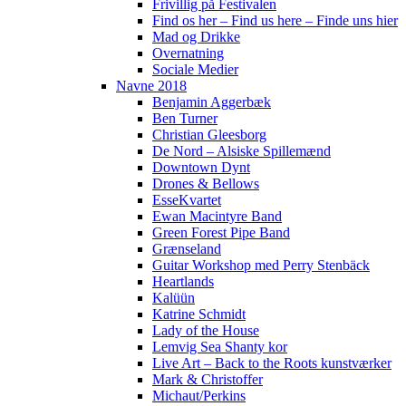
Frivillig på Festivalen
Find os her – Find us here – Finde uns hier
Mad og Drikke
Overnatning
Sociale Medier
Navne 2018
Benjamin Aggerbæk
Ben Turner
Christian Gleesborg
De Nord – Alsiske Spillemænd
Downtown Dynt
Drones & Bellows
EsseKvartet
Ewan Macintyre Band
Green Forest Pipe Band
Grænseland
Guitar Workshop med Perry Stenbäck
Heartlands
Kalüün
Katrine Schmidt
Lady of the House
Lemvig Sea Shanty kor
Live Art – Back to the Roots kunstværker
Mark & Christoffer
Michaut/Perkins