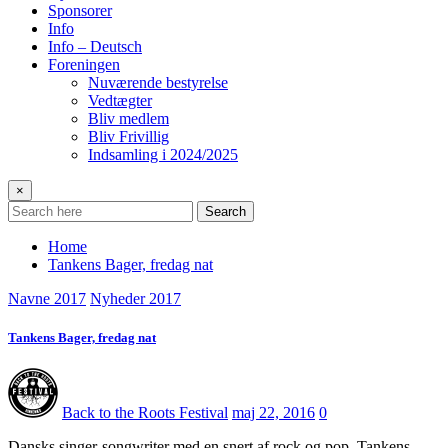
Sponsorer
Info
Info – Deutsch
Foreningen
Nuværende bestyrelse
Vedtægter
Bliv medlem
Bliv Frivillig
Indsamling i 2024/2025
×
Search
Home
Tankens Bager, fredag nat
Navne 2017
Nyheder 2017
Tankens Bager, fredag nat
Back to the Roots Festival
maj 22, 2016
0
Dansks singer-songwriter med en snert af rock og pop. Tankens