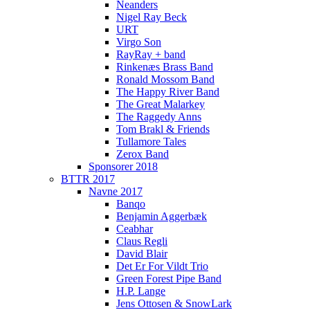
Neanders
Nigel Ray Beck
URT
Virgo Son
RayRay + band
Rinkenæs Brass Band
Ronald Mossom Band
The Happy River Band
The Great Malarkey
The Raggedy Anns
Tom Brakl & Friends
Tullamore Tales
Zerox Band
Sponsorer 2018
BTTR 2017
Navne 2017
Banqo
Benjamin Aggerbæk
Ceabhar
Claus Regli
David Blair
Det Er For Vildt Trio
Green Forest Pipe Band
H.P. Lange
Jens Ottosen & SnowLark