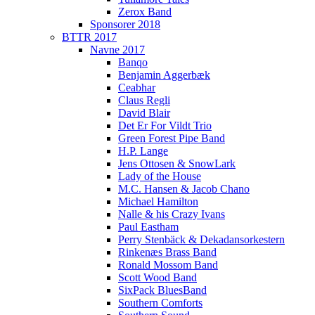
Zerox Band
Sponsorer 2018
BTTR 2017
Navne 2017
Banqo
Benjamin Aggerbæk
Ceabhar
Claus Regli
David Blair
Det Er For Vildt Trio
Green Forest Pipe Band
H.P. Lange
Jens Ottosen & SnowLark
Lady of the House
M.C. Hansen & Jacob Chano
Michael Hamilton
Nalle & his Crazy Ivans
Paul Eastham
Perry Stenbäck & Dekadansorkestern
Rinkenæs Brass Band
Ronald Mossom Band
Scott Wood Band
SixPack BluesBand
Southern Comforts