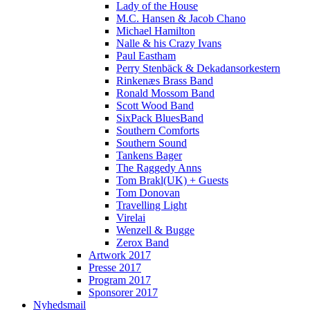
Lady of the House
M.C. Hansen & Jacob Chano
Michael Hamilton
Nalle & his Crazy Ivans
Paul Eastham
Perry Stenbäck & Dekadansorkestern
Rinkenæs Brass Band
Ronald Mossom Band
Scott Wood Band
SixPack BluesBand
Southern Comforts
Southern Sound
Tankens Bager
The Raggedy Anns
Tom Brakl(UK) + Guests
Tom Donovan
Travelling Light
Virelai
Wenzell & Bugge
Zerox Band
Artwork 2017
Presse 2017
Program 2017
Sponsorer 2017
Nyhedsmail