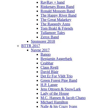
RayRay + band
Rinkenæs Brass Band
Ronald Mossom Band
The Happy River Band
The Great Malarkey
The Raggedy Anns
Tom Brakl & Friends
Tullamore Tales
Zerox Band
Sponsorer 2018
BTTR 2017
Navne 2017
Banqo
Benjamin Aggerbæk
Ceabhar
Claus Regli
David Blair
Det Er For Vildt Trio
Green Forest Pipe Band
H.P. Lange
Jens Ottosen & SnowLark
Lady of the House
M.C. Hansen & Jacob Chano
Michael Hamilton
Nalle & his Crazy Ivans