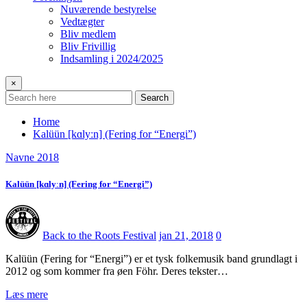
Nuværende bestyrelse
Vedtægter
Bliv medlem
Bliv Frivillig
Indsamling i 2024/2025
×
Search
Home
Kalüün [kɑlyːn] (Fering for “Energi”)
Navne 2018
Kalüün [kɑlyːn] (Fering for “Energi”)
Back to the Roots Festival
jan 21, 2018
0
Kalüün (Fering for “Energi”) er et tysk folkemusik band grundlagt i
2012 og som kommer fra øen Föhr. Deres tekster…
Læs mere