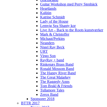
Guitar Workshop med Perry Stenbäck
Heartlands
Kalüün
Katrine Schmidt
Lady of the House
Lemvig Sea Shanty kor
Live Art – Back to the Roots kunstværker
Mark & Christoffer
Michaut/Perkins
Neanders
Nigel Ray Beck
URT
Virgo Son
RayRay + band
Rinkenæs Brass Band
Ronald Mossom Band
The Happy River Band
The Great Malarkey
The Raggedy Anns
Tom Brakl & Friends
Tullamore Tales
Zerox Band
Sponsorer 2018
BTTR 2017