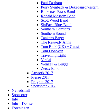
Paul Eastham
Perry Stenbäck & Dekadansorkestern
Rinkenæs Brass Band
Ronald Mossom Band
Scott Wood Band
SixPack BluesBand
Southern Comforts
Southern Sound
Tankens Bager
The Raggedy Anns
Tom Brakl(UK) + Guests
Tom Donovan
Travelling Light
Virelai
Wenzell & Bugge
Zerox Band
Artwork 2017
Presse 2017
Program 2017
Sponsorer 2017
Nyhedsmail
Sponsorer
Info
Info – Deutsch
Foreningen