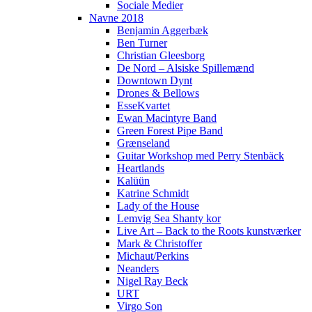
Sociale Medier
Navne 2018
Benjamin Aggerbæk
Ben Turner
Christian Gleesborg
De Nord – Alsiske Spillemænd
Downtown Dynt
Drones & Bellows
EsseKvartet
Ewan Macintyre Band
Green Forest Pipe Band
Grænseland
Guitar Workshop med Perry Stenbäck
Heartlands
Kalüün
Katrine Schmidt
Lady of the House
Lemvig Sea Shanty kor
Live Art – Back to the Roots kunstværker
Mark & Christoffer
Michaut/Perkins
Neanders
Nigel Ray Beck
URT
Virgo Son