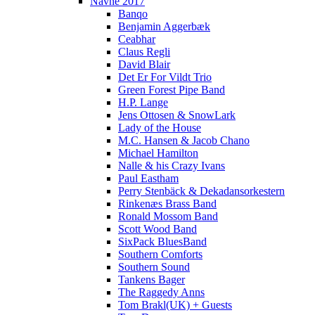
Navne 2017
Banqo
Benjamin Aggerbæk
Ceabhar
Claus Regli
David Blair
Det Er For Vildt Trio
Green Forest Pipe Band
H.P. Lange
Jens Ottosen & SnowLark
Lady of the House
M.C. Hansen & Jacob Chano
Michael Hamilton
Nalle & his Crazy Ivans
Paul Eastham
Perry Stenbäck & Dekadansorkestern
Rinkenæs Brass Band
Ronald Mossom Band
Scott Wood Band
SixPack BluesBand
Southern Comforts
Southern Sound
Tankens Bager
The Raggedy Anns
Tom Brakl(UK) + Guests