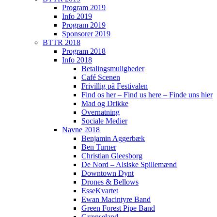
Program 2019
Info 2019
Program 2019
Sponsorer 2019
BTTR 2018
Program 2018
Info 2018
Betalingsmuligheder
Café Scenen
Frivillig på Festivalen
Find os her – Find us here – Finde uns hier
Mad og Drikke
Overnatning
Sociale Medier
Navne 2018
Benjamin Aggerbæk
Ben Turner
Christian Gleesborg
De Nord – Alsiske Spillemænd
Downtown Dynt
Drones & Bellows
EsseKvartet
Ewan Macintyre Band
Green Forest Pipe Band
Grænseland