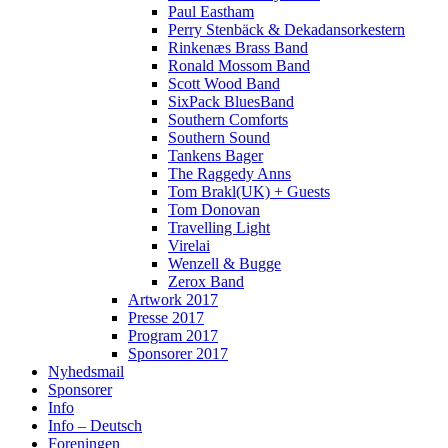
Paul Eastham
Perry Stenbäck & Dekadansorkestern
Rinkenæs Brass Band
Ronald Mossom Band
Scott Wood Band
SixPack BluesBand
Southern Comforts
Southern Sound
Tankens Bager
The Raggedy Anns
Tom Brakl(UK) + Guests
Tom Donovan
Travelling Light
Virelai
Wenzell & Bugge
Zerox Band
Artwork 2017
Presse 2017
Program 2017
Sponsorer 2017
Nyhedsmail
Sponsorer
Info
Info – Deutsch
Foreningen