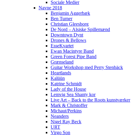
Sociale Medier
Navne 2018
Benjamin Aggerbæk
Ben Turner
Christian Gleesborg
De Nord – Alsiske Spillemænd
Downtown Dynt
Drones & Bellows
EsseKvartet
Ewan Macintyre Band
Green Forest Pipe Band
Grænseland
Guitar Workshop med Perry Stenbäck
Heartlands
Kalüün
Katrine Schmidt
Lady of the House
Lemvig Sea Shanty kor
Live Art – Back to the Roots kunstværker
Mark & Christoffer
Michaut/Perkins
Neanders
Nigel Ray Beck
URT
Virgo Son