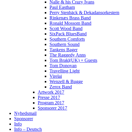
Nalle & his Crazy Ivans
Paul Eastham
Perry Stenbäck & Dekadansorkestern
Rinkenæs Brass Band
Ronald Mossom Band
Scott Wood Band
SixPack BluesBand
Southern Comforts
Southern Sound
Tankens Bager
The Raggedy Anns
Tom Brakl(UK) + Guests
Tom Donovan
Travelling Light
Virelai
Wenzell & Bugge
Zerox Band
Artwork 2017
Presse 2017
Program 2017
Sponsorer 2017
Nyhedsmail
Sponsorer
Info
Info – Deutsch