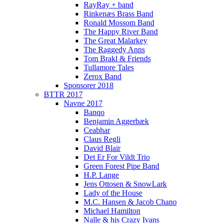
RayRay + band
Rinkenæs Brass Band
Ronald Mossom Band
The Happy River Band
The Great Malarkey
The Raggedy Anns
Tom Brakl & Friends
Tullamore Tales
Zerox Band
Sponsorer 2018
BTTR 2017
Navne 2017
Banqo
Benjamin Aggerbæk
Ceabhar
Claus Regli
David Blair
Det Er For Vildt Trio
Green Forest Pipe Band
H.P. Lange
Jens Ottosen & SnowLark
Lady of the House
M.C. Hansen & Jacob Chano
Michael Hamilton
Nalle & his Crazy Ivans