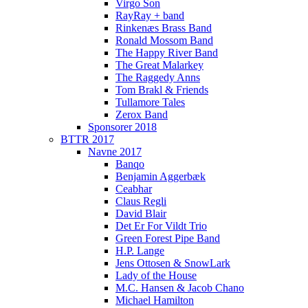
Virgo Son
RayRay + band
Rinkenæs Brass Band
Ronald Mossom Band
The Happy River Band
The Great Malarkey
The Raggedy Anns
Tom Brakl & Friends
Tullamore Tales
Zerox Band
Sponsorer 2018
BTTR 2017
Navne 2017
Banqo
Benjamin Aggerbæk
Ceabhar
Claus Regli
David Blair
Det Er For Vildt Trio
Green Forest Pipe Band
H.P. Lange
Jens Ottosen & SnowLark
Lady of the House
M.C. Hansen & Jacob Chano
Michael Hamilton