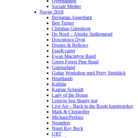
Overnatning
Sociale Medier
Navne 2018
Benjamin Aggerbæk
Ben Turner
Christian Gleesborg
De Nord – Alsiske Spillemænd
Downtown Dynt
Drones & Bellows
EsseKvartet
Ewan Macintyre Band
Green Forest Pipe Band
Grænseland
Guitar Workshop med Perry Stenbäck
Heartlands
Kalüün
Katrine Schmidt
Lady of the House
Lemvig Sea Shanty kor
Live Art – Back to the Roots kunstværker
Mark & Christoffer
Michaut/Perkins
Neanders
Nigel Ray Beck
URT