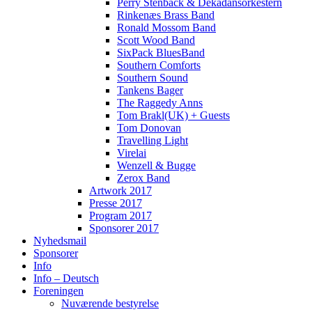
Perry Stenbäck & Dekadansorkestern
Rinkenæs Brass Band
Ronald Mossom Band
Scott Wood Band
SixPack BluesBand
Southern Comforts
Southern Sound
Tankens Bager
The Raggedy Anns
Tom Brakl(UK) + Guests
Tom Donovan
Travelling Light
Virelai
Wenzell & Bugge
Zerox Band
Artwork 2017
Presse 2017
Program 2017
Sponsorer 2017
Nyhedsmail
Sponsorer
Info
Info – Deutsch
Foreningen
Nuværende bestyrelse