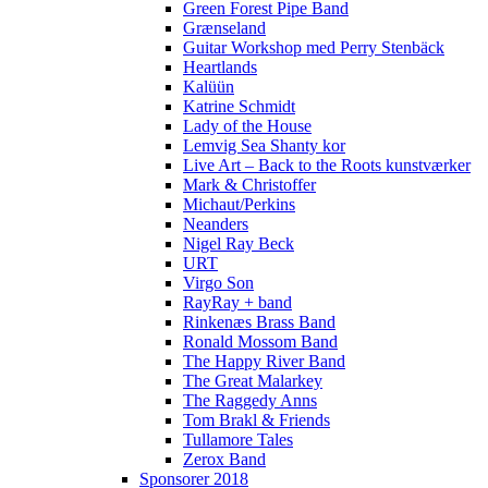
Green Forest Pipe Band
Grænseland
Guitar Workshop med Perry Stenbäck
Heartlands
Kalüün
Katrine Schmidt
Lady of the House
Lemvig Sea Shanty kor
Live Art – Back to the Roots kunstværker
Mark & Christoffer
Michaut/Perkins
Neanders
Nigel Ray Beck
URT
Virgo Son
RayRay + band
Rinkenæs Brass Band
Ronald Mossom Band
The Happy River Band
The Great Malarkey
The Raggedy Anns
Tom Brakl & Friends
Tullamore Tales
Zerox Band
Sponsorer 2018