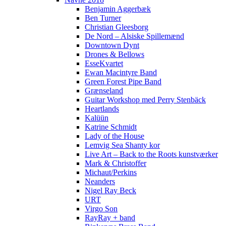
Benjamin Aggerbæk
Ben Turner
Christian Gleesborg
De Nord – Alsiske Spillemænd
Downtown Dynt
Drones & Bellows
EsseKvartet
Ewan Macintyre Band
Green Forest Pipe Band
Grænseland
Guitar Workshop med Perry Stenbäck
Heartlands
Kalüün
Katrine Schmidt
Lady of the House
Lemvig Sea Shanty kor
Live Art – Back to the Roots kunstværker
Mark & Christoffer
Michaut/Perkins
Neanders
Nigel Ray Beck
URT
Virgo Son
RayRay + band