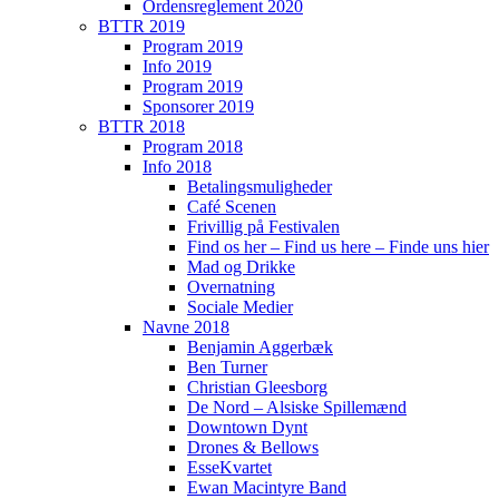
Ordensreglement 2020
BTTR 2019
Program 2019
Info 2019
Program 2019
Sponsorer 2019
BTTR 2018
Program 2018
Info 2018
Betalingsmuligheder
Café Scenen
Frivillig på Festivalen
Find os her – Find us here – Finde uns hier
Mad og Drikke
Overnatning
Sociale Medier
Navne 2018
Benjamin Aggerbæk
Ben Turner
Christian Gleesborg
De Nord – Alsiske Spillemænd
Downtown Dynt
Drones & Bellows
EsseKvartet
Ewan Macintyre Band