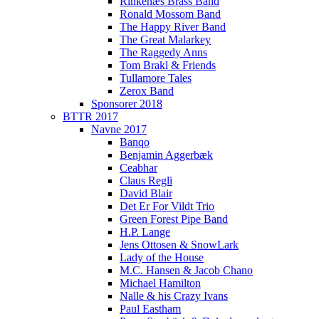
Rinkenæs Brass Band
Ronald Mossom Band
The Happy River Band
The Great Malarkey
The Raggedy Anns
Tom Brakl & Friends
Tullamore Tales
Zerox Band
Sponsorer 2018
BTTR 2017
Navne 2017
Banqo
Benjamin Aggerbæk
Ceabhar
Claus Regli
David Blair
Det Er For Vildt Trio
Green Forest Pipe Band
H.P. Lange
Jens Ottosen & SnowLark
Lady of the House
M.C. Hansen & Jacob Chano
Michael Hamilton
Nalle & his Crazy Ivans
Paul Eastham