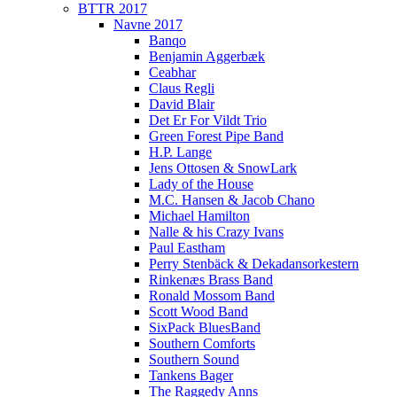
BTTR 2017
Navne 2017
Banqo
Benjamin Aggerbæk
Ceabhar
Claus Regli
David Blair
Det Er For Vildt Trio
Green Forest Pipe Band
H.P. Lange
Jens Ottosen & SnowLark
Lady of the House
M.C. Hansen & Jacob Chano
Michael Hamilton
Nalle & his Crazy Ivans
Paul Eastham
Perry Stenbäck & Dekadansorkestern
Rinkenæs Brass Band
Ronald Mossom Band
Scott Wood Band
SixPack BluesBand
Southern Comforts
Southern Sound
Tankens Bager
The Raggedy Anns