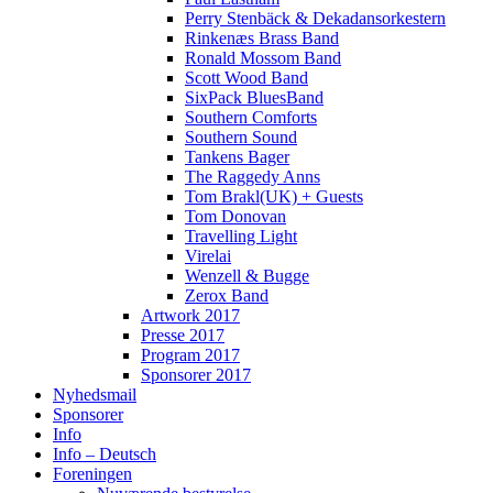
Perry Stenbäck & Dekadansorkestern
Rinkenæs Brass Band
Ronald Mossom Band
Scott Wood Band
SixPack BluesBand
Southern Comforts
Southern Sound
Tankens Bager
The Raggedy Anns
Tom Brakl(UK) + Guests
Tom Donovan
Travelling Light
Virelai
Wenzell & Bugge
Zerox Band
Artwork 2017
Presse 2017
Program 2017
Sponsorer 2017
Nyhedsmail
Sponsorer
Info
Info – Deutsch
Foreningen