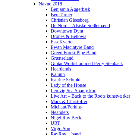
Navne 2018
Benjamin Aggerbæk
Ben Turner
Christian Gleesborg
De Nord – Alsiske Spillemænd
Downtown Dynt
Drones & Bellows
EsseKvartet
Ewan Macintyre Band
Green Forest Pipe Band
Grænseland
Guitar Workshop med Perry Stenbäck
Heartlands
Kalüün
Katrine Schmidt
Lady of the House
Lemvig Sea Shanty kor
Live Art – Back to the Roots kunstværker
Mark & Christoffer
Michaut/Perkins
Neanders
Nigel Ray Beck
URT
Virgo Son
RayRay + band