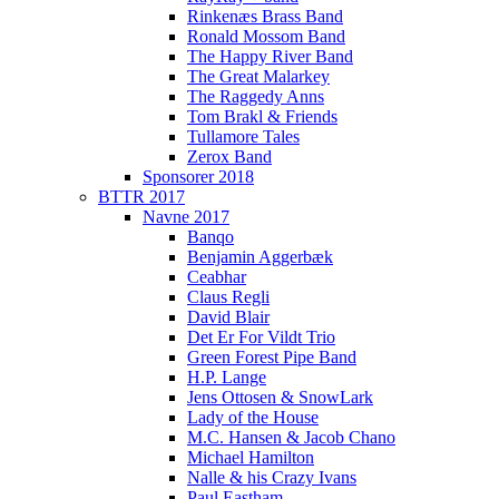
Rinkenæs Brass Band
Ronald Mossom Band
The Happy River Band
The Great Malarkey
The Raggedy Anns
Tom Brakl & Friends
Tullamore Tales
Zerox Band
Sponsorer 2018
BTTR 2017
Navne 2017
Banqo
Benjamin Aggerbæk
Ceabhar
Claus Regli
David Blair
Det Er For Vildt Trio
Green Forest Pipe Band
H.P. Lange
Jens Ottosen & SnowLark
Lady of the House
M.C. Hansen & Jacob Chano
Michael Hamilton
Nalle & his Crazy Ivans
Paul Eastham