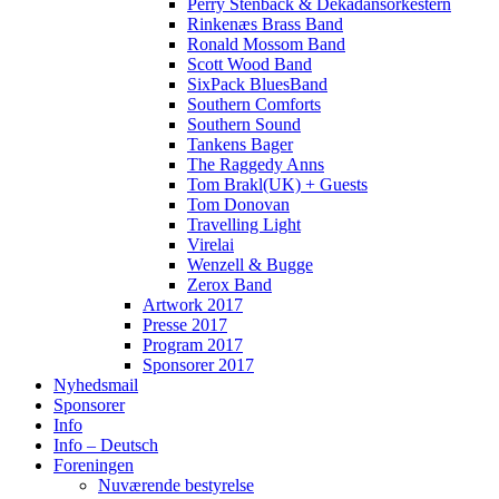
Perry Stenbäck & Dekadansorkestern
Rinkenæs Brass Band
Ronald Mossom Band
Scott Wood Band
SixPack BluesBand
Southern Comforts
Southern Sound
Tankens Bager
The Raggedy Anns
Tom Brakl(UK) + Guests
Tom Donovan
Travelling Light
Virelai
Wenzell & Bugge
Zerox Band
Artwork 2017
Presse 2017
Program 2017
Sponsorer 2017
Nyhedsmail
Sponsorer
Info
Info – Deutsch
Foreningen
Nuværende bestyrelse