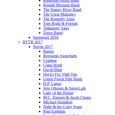
Rinkenæs Brass Band
Ronald Mossom Band
The Happy River Band
The Great Malarkey
The Raggedy Anns
Tom Brakl & Friends
Tullamore Tales
Zerox Band
Sponsorer 2018
BTTR 2017
Navne 2017
Banqo
Benjamin Aggerbæk
Ceabhar
Claus Regli
David Blair
Det Er For Vildt Trio
Green Forest Pipe Band
H.P. Lange
Jens Ottosen & SnowLark
Lady of the House
M.C. Hansen & Jacob Chano
Michael Hamilton
Nalle & his Crazy Ivans
Paul Eastham