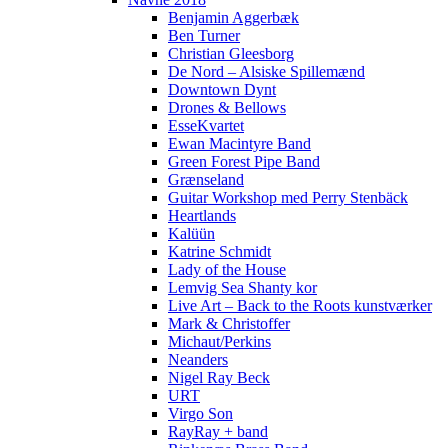
Benjamin Aggerbæk
Ben Turner
Christian Gleesborg
De Nord – Alsiske Spillemænd
Downtown Dynt
Drones & Bellows
EsseKvartet
Ewan Macintyre Band
Green Forest Pipe Band
Grænseland
Guitar Workshop med Perry Stenbäck
Heartlands
Kalüün
Katrine Schmidt
Lady of the House
Lemvig Sea Shanty kor
Live Art – Back to the Roots kunstværker
Mark & Christoffer
Michaut/Perkins
Neanders
Nigel Ray Beck
URT
Virgo Son
RayRay + band