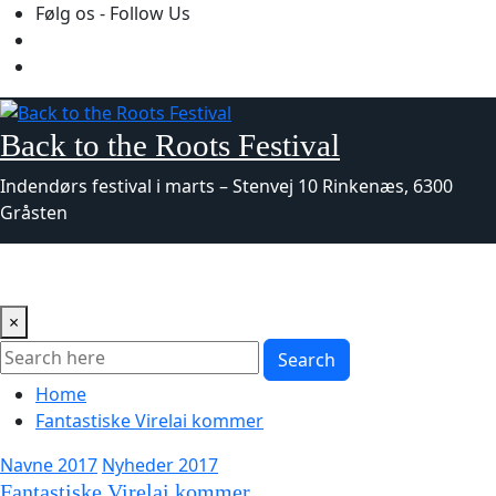
Skip
Følg os - Follow Us
to
content
Back to the Roots Festival
Indendørs festival i marts – Stenvej 10 Rinkenæs, 6300
Gråsten
×
Search
Home
Fantastiske Virelai kommer
Navne 2017
Nyheder 2017
Fantastiske Virelai kommer