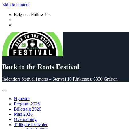
Skip to content
Følg os - Follow Us
Back to the Roots Festival
Indendørs festival i marts – Stenvej 10 Rinkenæs, 6300 Gråsten
Nyheder
Program 2026
Billetsalg 2026
Mad 2026
Overnatning
Tidligere festivaler