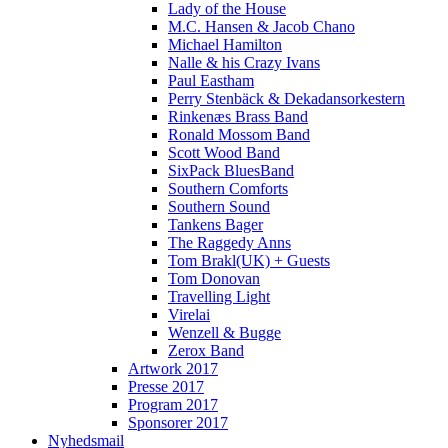
Lady of the House
M.C. Hansen & Jacob Chano
Michael Hamilton
Nalle & his Crazy Ivans
Paul Eastham
Perry Stenbäck & Dekadansorkestern
Rinkenæs Brass Band
Ronald Mossom Band
Scott Wood Band
SixPack BluesBand
Southern Comforts
Southern Sound
Tankens Bager
The Raggedy Anns
Tom Brakl(UK) + Guests
Tom Donovan
Travelling Light
Virelai
Wenzell & Bugge
Zerox Band
Artwork 2017
Presse 2017
Program 2017
Sponsorer 2017
Nyhedsmail