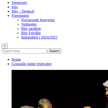
Sponsorer
Info
Info – Deutsch
Foreningen
Nuværende bestyrelse
Vedtægter
Bliv medlem
Bliv Frivillig
Indsamling i 2024/2025
×
Search
Home
Grassolin slutter festivalen