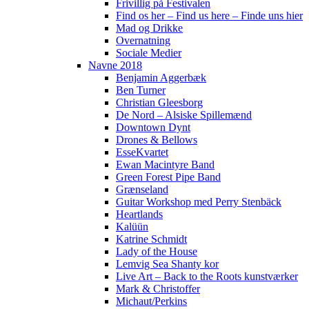
Frivillig på Festivalen
Find os her – Find us here – Finde uns hier
Mad og Drikke
Overnatning
Sociale Medier
Navne 2018
Benjamin Aggerbæk
Ben Turner
Christian Gleesborg
De Nord – Alsiske Spillemænd
Downtown Dynt
Drones & Bellows
EsseKvartet
Ewan Macintyre Band
Green Forest Pipe Band
Grænseland
Guitar Workshop med Perry Stenbäck
Heartlands
Kalüün
Katrine Schmidt
Lady of the House
Lemvig Sea Shanty kor
Live Art – Back to the Roots kunstværker
Mark & Christoffer
Michaut/Perkins