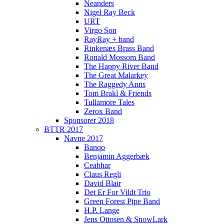
Neanders
Nigel Ray Beck
URT
Virgo Son
RayRay + band
Rinkenæs Brass Band
Ronald Mossom Band
The Happy River Band
The Great Malarkey
The Raggedy Anns
Tom Brakl & Friends
Tullamore Tales
Zerox Band
Sponsorer 2018
BTTR 2017
Navne 2017
Banqo
Benjamin Aggerbæk
Ceabhar
Claus Regli
David Blair
Det Er For Vildt Trio
Green Forest Pipe Band
H.P. Lange
Jens Ottosen & SnowLark