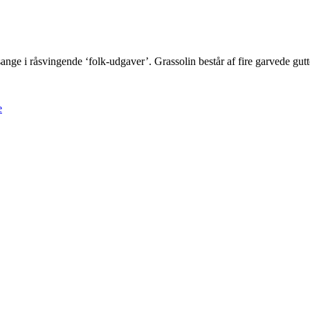
sange i råsvingende ‘folk-udgaver’. Grassolin består af fire garvede gu
e