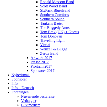
Ronald Mossom Band
Scott Wood Band
SixPack BluesBand
Southern Comforts
Southern Sound
Tankens Bager
The Raggedy Anns
Tom Brakl(UK) + Guests
Tom Donovan
Travelling Light
Virelai
Wenzell & Bugge
Zerox Band
Artwork 2017
Presse 2017
Program 2017
Sponsorer 2017
Nyhedsmail
Sponsorer
Info
Info – Deutsch
Foreningen
Nuværende bestyrelse
Vedtægter
Bliv medlem