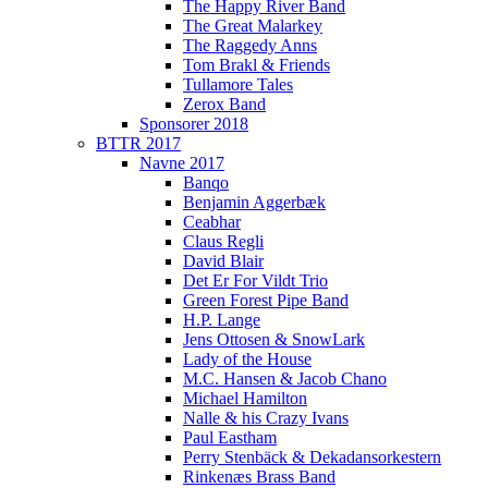
The Happy River Band
The Great Malarkey
The Raggedy Anns
Tom Brakl & Friends
Tullamore Tales
Zerox Band
Sponsorer 2018
BTTR 2017
Navne 2017
Banqo
Benjamin Aggerbæk
Ceabhar
Claus Regli
David Blair
Det Er For Vildt Trio
Green Forest Pipe Band
H.P. Lange
Jens Ottosen & SnowLark
Lady of the House
M.C. Hansen & Jacob Chano
Michael Hamilton
Nalle & his Crazy Ivans
Paul Eastham
Perry Stenbäck & Dekadansorkestern
Rinkenæs Brass Band