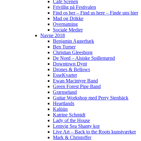
Café Scenen
Frivillig på Festivalen
Find os her – Find us here – Finde uns hier
Mad og Drikke
Overnatning
Sociale Medier
Navne 2018
Benjamin Aggerbæk
Ben Turner
Christian Gleesborg
De Nord – Alsiske Spillemænd
Downtown Dynt
Drones & Bellows
EsseKvartet
Ewan Macintyre Band
Green Forest Pipe Band
Grænseland
Guitar Workshop med Perry Stenbäck
Heartlands
Kalüün
Katrine Schmidt
Lady of the House
Lemvig Sea Shanty kor
Live Art – Back to the Roots kunstværker
Mark & Christoffer