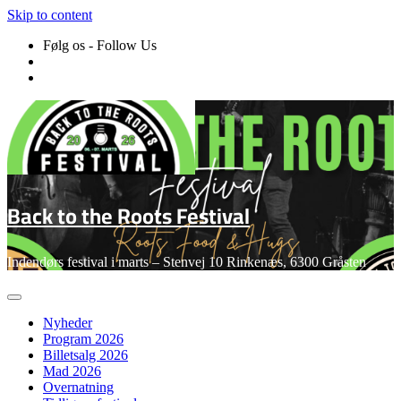
Skip to content
Følg os - Follow Us
Back to the Roots Festival
Indendørs festival i marts – Stenvej 10 Rinkenæs, 6300 Gråsten
Nyheder
Program 2026
Billetsalg 2026
Mad 2026
Overnatning