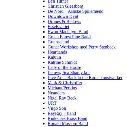
Ben Turner
Christian Gleesborg
De Nord – Alsiske Spillemænd
Downtown Dynt
Drones & Bellows
EsseKvartet
Ewan Macintyre Band
Green Forest Pipe Band
Grænseland
Guitar Workshop med Perry Stenbäck
Heartlands
Kalüün
Katrine Schmidt
Lady of the House
Lemvig Sea Shanty kor
Live Art – Back to the Roots kunstværker
Mark & Christoffer
Michaut/Perkins
Neanders
Nigel Ray Beck
URT
Virgo Son
RayRay + band
Rinkenæs Brass Band
Ronald Mossom Band