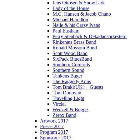
Jens Ottosen & SnowLark
Lady of the House
M.C. Hansen & Jacob Chano
Michael Hamilton
Nalle & his Crazy Ivans
Paul Eastham
Perry Stenbäck & Dekadansorkestern
Rinkenæs Brass Band
Ronald Mossom Band
Scott Wood Band
SixPack BluesBand
Southern Comforts
Southern Sound
Tankens Bager
The Raggedy Anns
Tom Brakl(UK) + Guests
Tom Donovan
Travelling Light
Virelai
Wenzell & Bugge
Zerox Band
Artwork 2017
Presse 2017
Program 2017
Sponsorer 2017