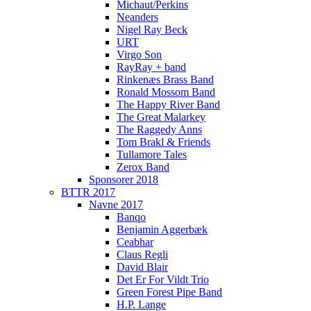
Michaut/Perkins
Neanders
Nigel Ray Beck
URT
Virgo Son
RayRay + band
Rinkenæs Brass Band
Ronald Mossom Band
The Happy River Band
The Great Malarkey
The Raggedy Anns
Tom Brakl & Friends
Tullamore Tales
Zerox Band
Sponsorer 2018
BTTR 2017
Navne 2017
Banqo
Benjamin Aggerbæk
Ceabhar
Claus Regli
David Blair
Det Er For Vildt Trio
Green Forest Pipe Band
H.P. Lange