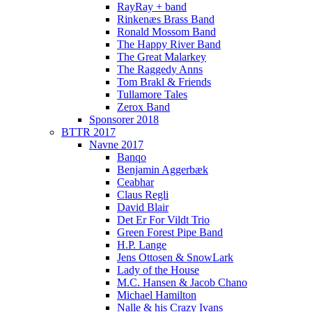
RayRay + band
Rinkenæs Brass Band
Ronald Mossom Band
The Happy River Band
The Great Malarkey
The Raggedy Anns
Tom Brakl & Friends
Tullamore Tales
Zerox Band
Sponsorer 2018
BTTR 2017
Navne 2017
Banqo
Benjamin Aggerbæk
Ceabhar
Claus Regli
David Blair
Det Er For Vildt Trio
Green Forest Pipe Band
H.P. Lange
Jens Ottosen & SnowLark
Lady of the House
M.C. Hansen & Jacob Chano
Michael Hamilton
Nalle & his Crazy Ivans