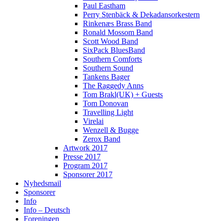
Paul Eastham
Perry Stenbäck & Dekadansorkestern
Rinkenæs Brass Band
Ronald Mossom Band
Scott Wood Band
SixPack BluesBand
Southern Comforts
Southern Sound
Tankens Bager
The Raggedy Anns
Tom Brakl(UK) + Guests
Tom Donovan
Travelling Light
Virelai
Wenzell & Bugge
Zerox Band
Artwork 2017
Presse 2017
Program 2017
Sponsorer 2017
Nyhedsmail
Sponsorer
Info
Info – Deutsch
Foreningen