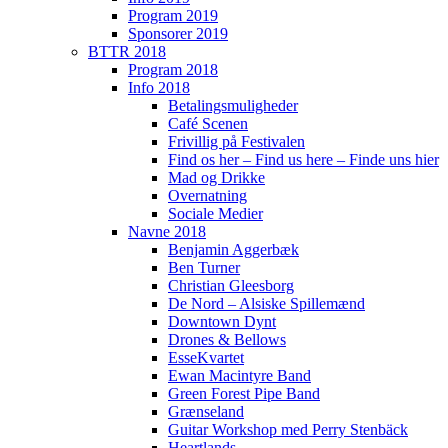
Program 2019
Sponsorer 2019
BTTR 2018
Program 2018
Info 2018
Betalingsmuligheder
Café Scenen
Frivillig på Festivalen
Find os her – Find us here – Finde uns hier
Mad og Drikke
Overnatning
Sociale Medier
Navne 2018
Benjamin Aggerbæk
Ben Turner
Christian Gleesborg
De Nord – Alsiske Spillemænd
Downtown Dynt
Drones & Bellows
EsseKvartet
Ewan Macintyre Band
Green Forest Pipe Band
Grænseland
Guitar Workshop med Perry Stenbäck
Heartlands