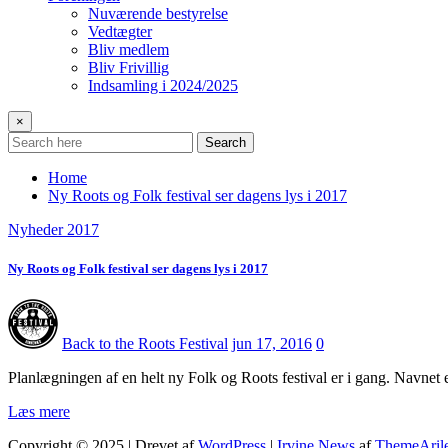
Nuværende bestyrelse
Vedtægter
Bliv medlem
Bliv Frivillig
Indsamling i 2024/2025
×
Search
Home
Ny Roots og Folk festival ser dagens lys i 2017
Nyheder 2017
Ny Roots og Folk festival ser dagens lys i 2017
Back to the Roots Festival
jun 17, 2016
0
Planlægningen af en helt ny Folk og Roots festival er i gang. Navnet
Læs mere
Copyright © 2025 | Drevet af
WordPress
|
Irvine News
af
ThemeAril