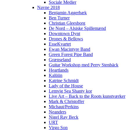
Sociale Medier
Navne 2018
Benjamin Aggerbæk
Ben Turner
Christian Gleesborg
De Nord – Alsiske Spillemænd
Downtown Dynt
Drones & Bellows
EsseKvartet
Ewan Macintyre Band
Green Forest Pipe Band
Grænseland
Guitar Workshop med Perry Stenbäck
Heartlands
Kalüün
Katrine Schmidt
Lady of the House
Lemvig Sea Shanty kor
Live Art – Back to the Roots kunstværker
Mark & Christoffer
Michaut/Perkins
Neanders
Nigel Ray Beck
URT
Virgo Son