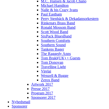
M.C. Hansen & Jacob Chano
Michael Hamilton
Nalle & his Crazy Ivans
Paul Eastham
Perry Stenbäck & Dekadansorkestern
Rinkenæs Brass Band
Ronald Mossom Band
Scott Wood Band
SixPack BluesBand
Southern Comforts
Southern Sound
Tankens Bager
The Raggedy Anns
Tom Brakl(UK) + Guests
Tom Donovan
Travelling Light
Virelai
Wenzell & Bugge
Zerox Band
Artwork 2017
Presse 2017
Program 2017
Sponsorer 2017
Nyhedsmail
Sponsorer