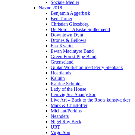
Sociale Medier
Navne 2018
Benjamin Aggerbæk
Ben Turner
Christian Gleesborg
De Nord – Alsiske Spillemænd
Downtown Dynt
Drones & Bellows
EsseKvartet
Ewan Macintyre Band
Green Forest Pipe Band
Grænseland
Guitar Workshop med Perry Stenbäck
Heartlands
Kalüün
Katrine Schmidt
Lady of the House
Lemvig Sea Shanty kor
Live Art – Back to the Roots kunstværker
Mark & Christoffer
Michaut/Perkins
Neanders
Nigel Ray Beck
URT
Virgo Son