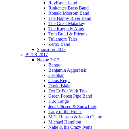
RayRay + band
Rinkenæs Brass Band
Ronald Mossom Band
The Happy River Band
The Great Malarkey
The Raggedy Anns
Tom Brakl & Friends
Tullamore Tales
Zerox Band
Sponsorer 2018
BTTR 2017
Navne 2017
Banqo
Benjamin Aggerbæk
Ceabhar
Claus Regli
David Blair
Det Er For Vildt Trio
Green Forest Pipe Band
H.P. Lange
Jens Ottosen & SnowLark
Lady of the House
M.C. Hansen & Jacob Chano
Michael Hamilton
Nalle & his Crazy Ivans