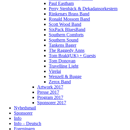
Paul Eastham
Perry Stenbäck & Dekadansorkestern
Rinkenæs Brass Band
Ronald Mossom Band
Scott Wood Band
SixPack BluesBand
Southern Comforts
Southern Sound
Tankens Bager
The Raggedy Anns
Tom Brakl(UK) + Guests
Tom Donovan
Travelling Light
Virelai
Wenzell & Bugge
Zerox Band
Artwork 2017
Presse 2017
Program 2017
Sponsorer 2017
Nyhedsmail
Sponsorer
Info
Info – Deutsch
Foreningen