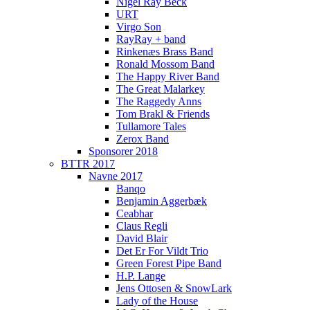
Nigel Ray Beck
URT
Virgo Son
RayRay + band
Rinkenæs Brass Band
Ronald Mossom Band
The Happy River Band
The Great Malarkey
The Raggedy Anns
Tom Brakl & Friends
Tullamore Tales
Zerox Band
Sponsorer 2018
BTTR 2017
Navne 2017
Banqo
Benjamin Aggerbæk
Ceabhar
Claus Regli
David Blair
Det Er For Vildt Trio
Green Forest Pipe Band
H.P. Lange
Jens Ottosen & SnowLark
Lady of the House