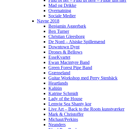
Find os her – Find us here – Finde uns hier
Mad og Drikke
Overnatning
Sociale Medier
Navne 2018
Benjamin Aggerbæk
Ben Turner
Christian Gleesborg
De Nord – Alsiske Spillemænd
Downtown Dynt
Drones & Bellows
EsseKvartet
Ewan Macintyre Band
Green Forest Pipe Band
Grænseland
Guitar Workshop med Perry Stenbäck
Heartlands
Kalüün
Katrine Schmidt
Lady of the House
Lemvig Sea Shanty kor
Live Art – Back to the Roots kunstværker
Mark & Christoffer
Michaut/Perkins
Neanders