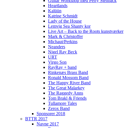
Guitar Workshop med Perry Stenbäck
Heartlands
Kalüün
Betalingsmuligheder
Katrine Schmidt
Lady of the House
Café Scenen
Lemvig Sea Shanty kor
Live Art – Back to the Roots kunstværker
Mark & Christoffer
Frivillig på Festivalen
Michaut/Perkins
Neanders
Nigel Ray Beck
Find os her – Find us here – Finde uns hier
URT
Virgo Son
Mad og Drikke
RayRay + band
Rinkenæs Brass Band
Ronald Mossom Band
Overnatning
The Happy River Band
The Great Malarkey
The Raggedy Anns
Sociale Medier
Tom Brakl & Friends
Tullamore Tales
Zerox Band
Navne 2018
Sponsorer 2018
BTTR 2017
Navne 2017
Benjamin Aggerbæk