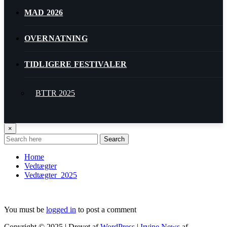
MAD 2026
OVERNATNING
TIDLIGERE FESTIVALER
BTTR 2025
Program 2025
×
Search
BTTR 2024
Home
Vedtægter
Vedtægter_2025
Program BTTR 2024
BTTR 2023
You must be
logged in
to post a comment
Copyright © 2025 | Drevet af
WordPress
|
Irvine News
af