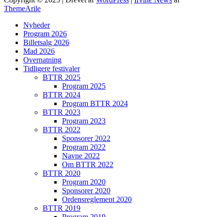
Program 2023
ThemeArile
Nyheder
BTTR 2022
Program 2026
Billetsalg 2026
Mad 2026
Sponsorer 2022
Overnatning
Tidligere festivaler
BTTR 2025
Program 2022
Program 2025
BTTR 2024
Program BTTR 2024
Navne 2022
BTTR 2023
Program 2023
Om BTTR 2022
BTTR 2022
Sponsorer 2022
Program 2022
BTTR 2020
Navne 2022
Om BTTR 2022
BTTR 2020
Program 2020
Program 2020
Sponsorer 2020
Ordensreglement 2020
Sponsorer 2020
BTTR 2019
Program 2019