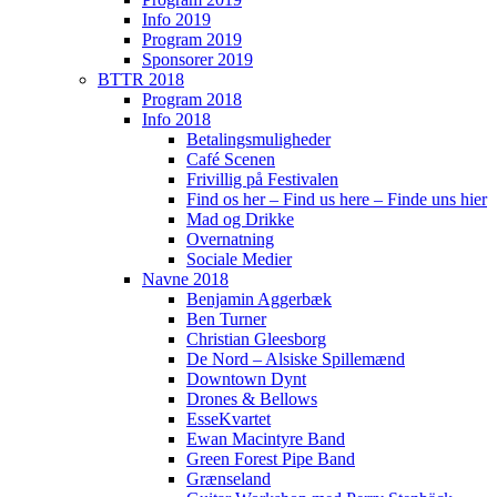
Info 2019
Ordensreglement 2020
Program 2019
Sponsorer 2019
BTTR 2018
BTTR 2019
Program 2018
Info 2018
Betalingsmuligheder
Program 2019
Café Scenen
Frivillig på Festivalen
Find os her – Find us here – Finde uns hier
Info 2019
Mad og Drikke
Overnatning
Program 2019
Sociale Medier
Navne 2018
Benjamin Aggerbæk
Sponsorer 2019
Ben Turner
Christian Gleesborg
De Nord – Alsiske Spillemænd
BTTR 2018
Downtown Dynt
Drones & Bellows
EsseKvartet
Program 2018
Ewan Macintyre Band
Green Forest Pipe Band
Grænseland
Info 2018