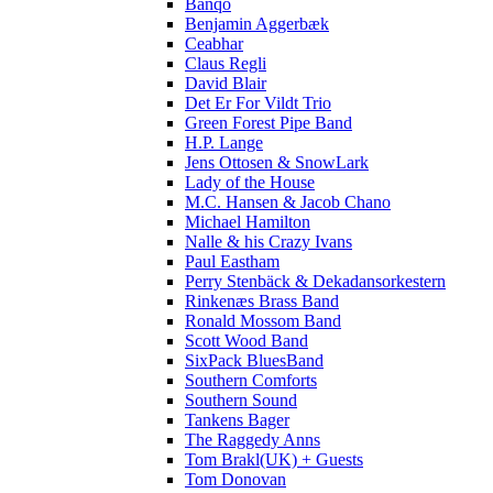
Banqo
Benjamin Aggerbæk
Ben Turner
Ceabhar
Claus Regli
David Blair
Christian Gleesborg
Det Er For Vildt Trio
Green Forest Pipe Band
H.P. Lange
De Nord – Alsiske Spillemænd
Jens Ottosen & SnowLark
Lady of the House
Downtown Dynt
M.C. Hansen & Jacob Chano
Michael Hamilton
Nalle & his Crazy Ivans
Drones & Bellows
Paul Eastham
Perry Stenbäck & Dekadansorkestern
Rinkenæs Brass Band
EsseKvartet
Ronald Mossom Band
Scott Wood Band
Ewan Macintyre Band
SixPack BluesBand
Southern Comforts
Southern Sound
Green Forest Pipe Band
Tankens Bager
The Raggedy Anns
Tom Brakl(UK) + Guests
Grænseland
Tom Donovan