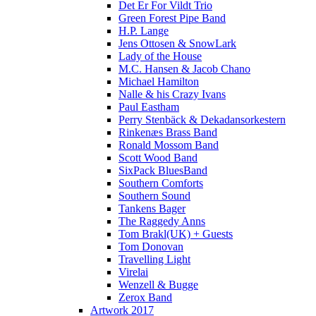
Det Er For Vildt Trio
Green Forest Pipe Band
H.P. Lange
Jens Ottosen & SnowLark
Lady of the House
M.C. Hansen & Jacob Chano
Michael Hamilton
Nalle & his Crazy Ivans
Paul Eastham
Perry Stenbäck & Dekadansorkestern
Rinkenæs Brass Band
Ronald Mossom Band
Scott Wood Band
SixPack BluesBand
Southern Comforts
Southern Sound
Tankens Bager
The Raggedy Anns
Tom Brakl(UK) + Guests
Tom Donovan
Travelling Light
Virelai
Wenzell & Bugge
Zerox Band
Artwork 2017