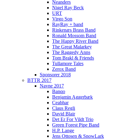
Neanders
Nigel Ray Beck
URT
Virgo Son
RayRay + band
Rinkenæs Brass Band
Ronald Mossom Band
The Happy River Band
The Great Malarkey
The Raggedy Anns
Tom Brakl & Friends
Tullamore Tales
Zerox Band
Sponsorer 2018
BTTR 2017
Navne 2017
Banqo
Benjamin Aggerbæk
Ceabhar
Claus Regli
David Blair
Det Er For Vildt Trio
Green Forest Pipe Band
H.P. Lange
Jens Ottosen & SnowLark