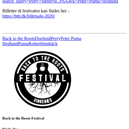
search_query=Perry+Stenb%C3%A4ck+Peter+Puma+Hedlund
Billetter til festivalen kan findes her –
https://bttr.dk/billetsalg-2020/
Back to the Roots
Duelund
Perry
Peter Puma
Hedlund
Puma
Robert
Stenbäck
Back to the Roots Festival