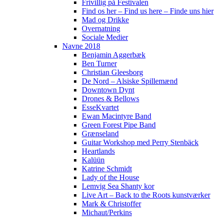
Frivillig på Festivalen
Find os her – Find us here – Finde uns hier
Mad og Drikke
Overnatning
Sociale Medier
Navne 2018
Benjamin Aggerbæk
Ben Turner
Christian Gleesborg
De Nord – Alsiske Spillemænd
Downtown Dynt
Drones & Bellows
EsseKvartet
Ewan Macintyre Band
Green Forest Pipe Band
Grænseland
Guitar Workshop med Perry Stenbäck
Heartlands
Kalüün
Katrine Schmidt
Lady of the House
Lemvig Sea Shanty kor
Live Art – Back to the Roots kunstværker
Mark & Christoffer
Michaut/Perkins