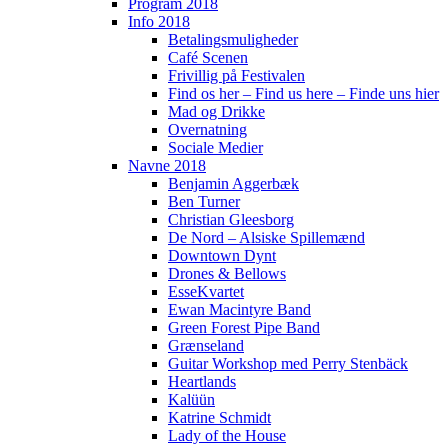
Program 2018
Info 2018
Betalingsmuligheder
Café Scenen
Frivillig på Festivalen
Find os her – Find us here – Finde uns hier
Mad og Drikke
Overnatning
Sociale Medier
Navne 2018
Benjamin Aggerbæk
Ben Turner
Christian Gleesborg
De Nord – Alsiske Spillemænd
Downtown Dynt
Drones & Bellows
EsseKvartet
Ewan Macintyre Band
Green Forest Pipe Band
Grænseland
Guitar Workshop med Perry Stenbäck
Heartlands
Kalüün
Katrine Schmidt
Lady of the House