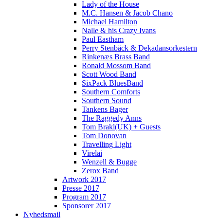
Lady of the House
M.C. Hansen & Jacob Chano
Michael Hamilton
Nalle & his Crazy Ivans
Paul Eastham
Perry Stenbäck & Dekadansorkestern
Rinkenæs Brass Band
Ronald Mossom Band
Scott Wood Band
SixPack BluesBand
Southern Comforts
Southern Sound
Tankens Bager
The Raggedy Anns
Tom Brakl(UK) + Guests
Tom Donovan
Travelling Light
Virelai
Wenzell & Bugge
Zerox Band
Artwork 2017
Presse 2017
Program 2017
Sponsorer 2017
Nyhedsmail