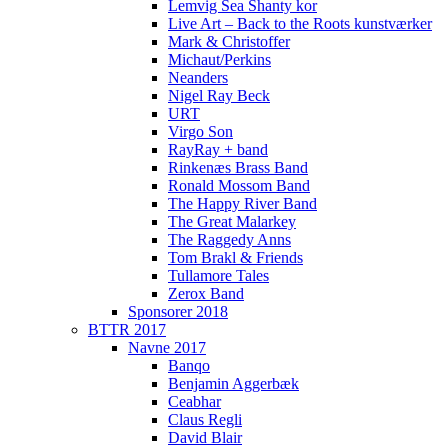
Lemvig Sea Shanty kor
Live Art – Back to the Roots kunstværker
Mark & Christoffer
Michaut/Perkins
Neanders
Nigel Ray Beck
URT
Virgo Son
RayRay + band
Rinkenæs Brass Band
Ronald Mossom Band
The Happy River Band
The Great Malarkey
The Raggedy Anns
Tom Brakl & Friends
Tullamore Tales
Zerox Band
Sponsorer 2018
BTTR 2017
Navne 2017
Banqo
Benjamin Aggerbæk
Ceabhar
Claus Regli
David Blair