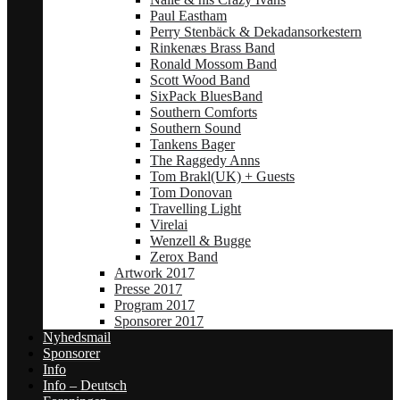
Paul Eastham
Perry Stenbäck & Dekadansorkestern
Rinkenæs Brass Band
Ronald Mossom Band
Scott Wood Band
SixPack BluesBand
Southern Comforts
Southern Sound
Tankens Bager
The Raggedy Anns
Tom Brakl(UK) + Guests
Tom Donovan
Travelling Light
Virelai
Wenzell & Bugge
Zerox Band
Artwork 2017
Presse 2017
Program 2017
Sponsorer 2017
Nyhedsmail
Sponsorer
Info
Info – Deutsch