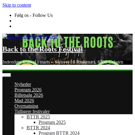
Skip to content
Følg os - Follow Us
Back to the Roots Festival
Indendørs festival i marts – Stenvej 10 Rinkenæs, 6300 Gråsten
Nyheder
Program 2026
Billetsalg 2026
Mad 2026
Overnatning
Tidligere festivaler
BTTR 2025
Program 2025
BTTR 2024
Program BTTR 2024