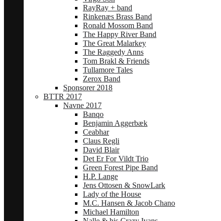
RayRay + band
Rinkenæs Brass Band
Ronald Mossom Band
The Happy River Band
The Great Malarkey
The Raggedy Anns
Tom Brakl & Friends
Tullamore Tales
Zerox Band
Sponsorer 2018
BTTR 2017
Navne 2017
Banqo
Benjamin Aggerbæk
Ceabhar
Claus Regli
David Blair
Det Er For Vildt Trio
Green Forest Pipe Band
H.P. Lange
Jens Ottosen & SnowLark
Lady of the House
M.C. Hansen & Jacob Chano
Michael Hamilton
Nalle & his Crazy Ivans