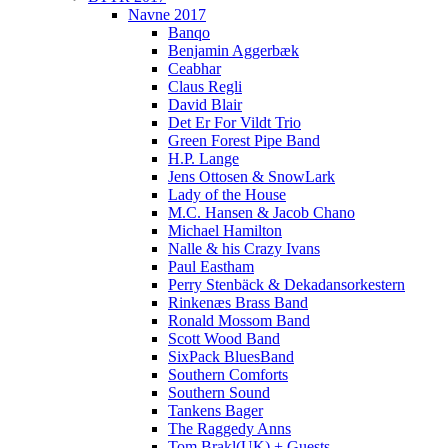
Navne 2017
Banqo
Benjamin Aggerbæk
Ceabhar
Claus Regli
David Blair
Det Er For Vildt Trio
Green Forest Pipe Band
H.P. Lange
Jens Ottosen & SnowLark
Lady of the House
M.C. Hansen & Jacob Chano
Michael Hamilton
Nalle & his Crazy Ivans
Paul Eastham
Perry Stenbäck & Dekadansorkestern
Rinkenæs Brass Band
Ronald Mossom Band
Scott Wood Band
SixPack BluesBand
Southern Comforts
Southern Sound
Tankens Bager
The Raggedy Anns
Tom Brakl(UK) + Guests