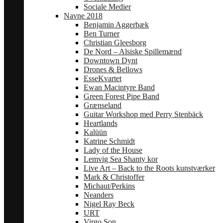
Sociale Medier
Navne 2018
Benjamin Aggerbæk
Ben Turner
Christian Gleesborg
De Nord – Alsiske Spillemænd
Downtown Dynt
Drones & Bellows
EsseKvartet
Ewan Macintyre Band
Green Forest Pipe Band
Grænseland
Guitar Workshop med Perry Stenbäck
Heartlands
Kalüün
Katrine Schmidt
Lady of the House
Lemvig Sea Shanty kor
Live Art – Back to the Roots kunstværker
Mark & Christoffer
Michaut/Perkins
Neanders
Nigel Ray Beck
URT
Virgo Son