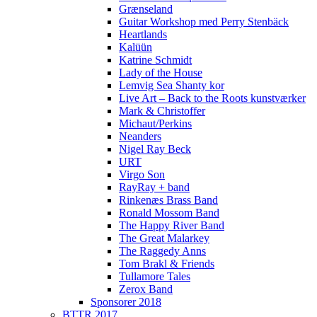
Grænseland
Guitar Workshop med Perry Stenbäck
Heartlands
Kalüün
Katrine Schmidt
Lady of the House
Lemvig Sea Shanty kor
Live Art – Back to the Roots kunstværker
Mark & Christoffer
Michaut/Perkins
Neanders
Nigel Ray Beck
URT
Virgo Son
RayRay + band
Rinkenæs Brass Band
Ronald Mossom Band
The Happy River Band
The Great Malarkey
The Raggedy Anns
Tom Brakl & Friends
Tullamore Tales
Zerox Band
Sponsorer 2018
BTTR 2017