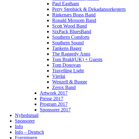
Paul Eastham
Perry Stenbäck & Dekadansorkestern
Rinkenæs Brass Band
Ronald Mossom Band
Scott Wood Band
SixPack BluesBand
Southern Comforts
Southern Sound
Tankens Bager
The Raggedy Anns
Tom Brakl(UK) + Guests
Tom Donovan
Travelling Light
Virelai
Wenzell & Bugge
Zerox Band
Artwork 2017
Presse 2017
Program 2017
Sponsorer 2017
Nyhedsmail
Sponsorer
Info
Info – Deutsch
Foreningen