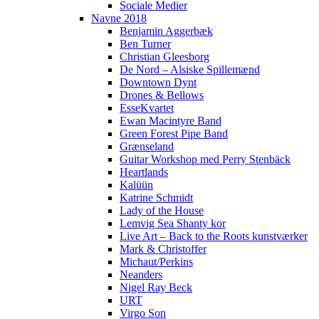
Sociale Medier
Navne 2018
Benjamin Aggerbæk
Ben Turner
Christian Gleesborg
De Nord – Alsiske Spillemænd
Downtown Dynt
Drones & Bellows
EsseKvartet
Ewan Macintyre Band
Green Forest Pipe Band
Grænseland
Guitar Workshop med Perry Stenbäck
Heartlands
Kalüün
Katrine Schmidt
Lady of the House
Lemvig Sea Shanty kor
Live Art – Back to the Roots kunstværker
Mark & Christoffer
Michaut/Perkins
Neanders
Nigel Ray Beck
URT
Virgo Son