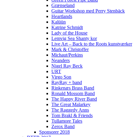
Grænseland
Guitar Workshop med Perry Stenbäck
Heartlands
Kalüün
Katrine Schmidt
Lady of the House
Lemvig Sea Shanty kor
Live Art – Back to the Roots kunstværker
Mark & Christoffer
Michaut/Perkins
Neanders
Nigel Ray Beck
URT
Virgo Son
RayRay + band
Rinkenæs Brass Band
Ronald Mossom Band
The Happy River Band
The Great Malarkey
The Raggedy Anns
Tom Brakl & Friends
Tullamore Tales
Zerox Band
Sponsorer 2018