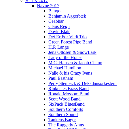
BTTR 2017
Navne 2017
Banqo
Benjamin Aggerbæk
Ceabhar
Claus Regli
David Blair
Det Er For Vildt Trio
Green Forest Pipe Band
H.P. Lange
Jens Ottosen & SnowLark
Lady of the House
M.C. Hansen & Jacob Chano
Michael Hamilton
Nalle & his Crazy Ivans
Paul Eastham
Perry Stenbäck & Dekadansorkestern
Rinkenæs Brass Band
Ronald Mossom Band
Scott Wood Band
SixPack BluesBand
Southern Comforts
Southern Sound
Tankens Bager
The Raggedy Anns