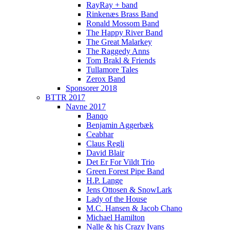
RayRay + band
Rinkenæs Brass Band
Ronald Mossom Band
The Happy River Band
The Great Malarkey
The Raggedy Anns
Tom Brakl & Friends
Tullamore Tales
Zerox Band
Sponsorer 2018
BTTR 2017
Navne 2017
Banqo
Benjamin Aggerbæk
Ceabhar
Claus Regli
David Blair
Det Er For Vildt Trio
Green Forest Pipe Band
H.P. Lange
Jens Ottosen & SnowLark
Lady of the House
M.C. Hansen & Jacob Chano
Michael Hamilton
Nalle & his Crazy Ivans