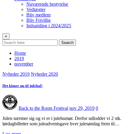
Nuværende bestyrelse
Vedtægter
Bliv medlem
Bliv Frivillig
Indsamling i 2024/2025
×
Search
Home
2019
november
Nyheder 2019
Nyheder 2020
Det kimer nu til julebal!
Back to the Roots Festival
nov 29, 2019
0
Julen nærmer sig og vi er i julehumør. Derfor udlodder vi 2 stk.
lørdagbilletter som juleadventsgave hver julesøndag frem til…
Læs mere