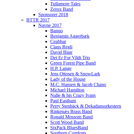
Tullamore Tales
Zerox Band
Sponsorer 2018
BTTR 2017
Navne 2017
Banqo
Benjamin Aggerbæk
Ceabhar
Claus Regli
David Blair
Det Er For Vildt Trio
Green Forest Pipe Band
H.P. Lange
Jens Ottosen & SnowLark
Lady of the House
M.C. Hansen & Jacob Chano
Michael Hamilton
Nalle & his Crazy Ivans
Paul Eastham
Perry Stenbäck & Dekadansorkestern
Rinkenæs Brass Band
Ronald Mossom Band
Scott Wood Band
SixPack BluesBand
Southern Comforts