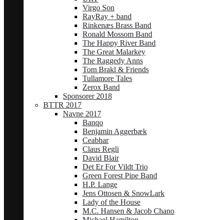
Virgo Son
RayRay + band
Rinkenæs Brass Band
Ronald Mossom Band
The Happy River Band
The Great Malarkey
The Raggedy Anns
Tom Brakl & Friends
Tullamore Tales
Zerox Band
Sponsorer 2018
BTTR 2017
Navne 2017
Banqo
Benjamin Aggerbæk
Ceabhar
Claus Regli
David Blair
Det Er For Vildt Trio
Green Forest Pipe Band
H.P. Lange
Jens Ottosen & SnowLark
Lady of the House
M.C. Hansen & Jacob Chano
Michael Hamilton