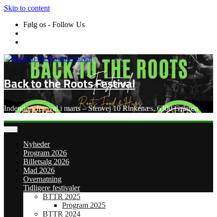
Skip to content
Følg os - Follow Us
Back to the Roots Festival
Indendørs festival i marts – Stenvej 10 Rinkenæs, 6300 Gråsten
Nyheder
Program 2026
Billetsalg 2026
Mad 2026
Overnatning
Tidligere festivaler
BTTR 2025
Program 2025
BTTR 2024