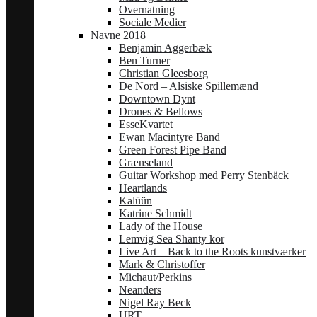
Overnatning
Sociale Medier
Navne 2018
Benjamin Aggerbæk
Ben Turner
Christian Gleesborg
De Nord – Alsiske Spillemænd
Downtown Dynt
Drones & Bellows
EsseKvartet
Ewan Macintyre Band
Green Forest Pipe Band
Grænseland
Guitar Workshop med Perry Stenbäck
Heartlands
Kalüün
Katrine Schmidt
Lady of the House
Lemvig Sea Shanty kor
Live Art – Back to the Roots kunstværker
Mark & Christoffer
Michaut/Perkins
Neanders
Nigel Ray Beck
URT