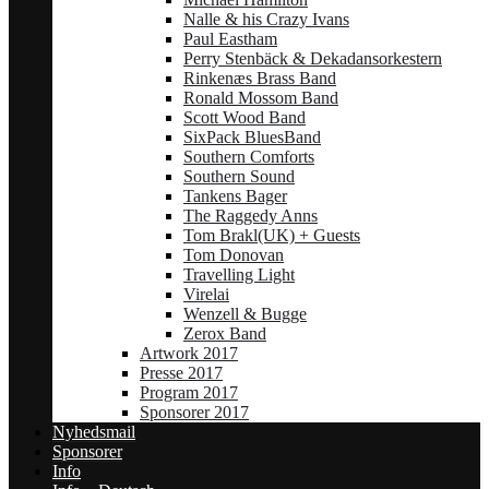
Nalle & his Crazy Ivans
Paul Eastham
Perry Stenbäck & Dekadansorkestern
Rinkenæs Brass Band
Ronald Mossom Band
Scott Wood Band
SixPack BluesBand
Southern Comforts
Southern Sound
Tankens Bager
The Raggedy Anns
Tom Brakl(UK) + Guests
Tom Donovan
Travelling Light
Virelai
Wenzell & Bugge
Zerox Band
Artwork 2017
Presse 2017
Program 2017
Sponsorer 2017
Nyhedsmail
Sponsorer
Info