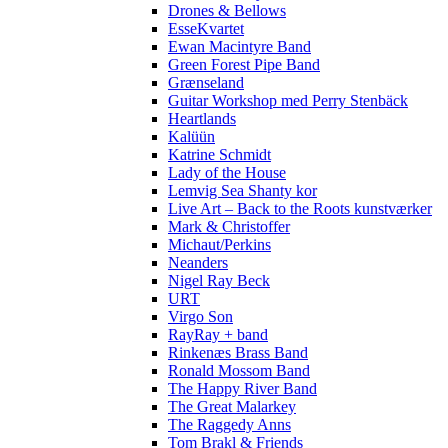
Drones & Bellows
EsseKvartet
Ewan Macintyre Band
Green Forest Pipe Band
Grænseland
Guitar Workshop med Perry Stenbäck
Heartlands
Kalüün
Katrine Schmidt
Lady of the House
Lemvig Sea Shanty kor
Live Art – Back to the Roots kunstværker
Mark & Christoffer
Michaut/Perkins
Neanders
Nigel Ray Beck
URT
Virgo Son
RayRay + band
Rinkenæs Brass Band
Ronald Mossom Band
The Happy River Band
The Great Malarkey
The Raggedy Anns
Tom Brakl & Friends