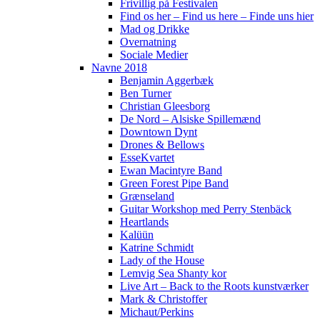
Frivillig på Festivalen
Find os her – Find us here – Finde uns hier
Mad og Drikke
Overnatning
Sociale Medier
Navne 2018
Benjamin Aggerbæk
Ben Turner
Christian Gleesborg
De Nord – Alsiske Spillemænd
Downtown Dynt
Drones & Bellows
EsseKvartet
Ewan Macintyre Band
Green Forest Pipe Band
Grænseland
Guitar Workshop med Perry Stenbäck
Heartlands
Kalüün
Katrine Schmidt
Lady of the House
Lemvig Sea Shanty kor
Live Art – Back to the Roots kunstværker
Mark & Christoffer
Michaut/Perkins