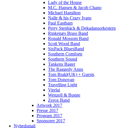
Lady of the House
M.C. Hansen & Jacob Chano
Michael Hamilton
Nalle & his Crazy Ivans
Paul Eastham
Perry Stenbäck & Dekadansorkestern
Rinkenæs Brass Band
Ronald Mossom Band
Scott Wood Band
SixPack BluesBand
Southern Comforts
Southern Sound
Tankens Bager
The Raggedy Anns
Tom Brakl(UK) + Guests
Tom Donovan
Travelling Light
Virelai
Wenzell & Bugge
Zerox Band
Artwork 2017
Presse 2017
Program 2017
Sponsorer 2017
Nyhedsmail