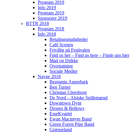
Program 2019
Info 2019
Program 2019
Sponsorer 2019
BTTR 2018
Program 2018
Info 2018
Betalingsmuligheder
Café Scenen
Frivillig på Festivalen
Find os her – Find us here – Finde uns hier
Mad og Drikke
Overnatning
Sociale Medier
Navne 2018
Benjamin Aggerbæk
Ben Turner
Christian Gleesborg
De Nord – Alsiske Spillemænd
Downtown Dynt
Drones & Bellows
EsseKvartet
Ewan Macintyre Band
Green Forest Pipe Band
Grænseland