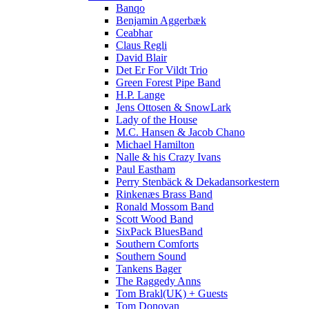
Banqo
Benjamin Aggerbæk
Ceabhar
Claus Regli
David Blair
Det Er For Vildt Trio
Green Forest Pipe Band
H.P. Lange
Jens Ottosen & SnowLark
Lady of the House
M.C. Hansen & Jacob Chano
Michael Hamilton
Nalle & his Crazy Ivans
Paul Eastham
Perry Stenbäck & Dekadansorkestern
Rinkenæs Brass Band
Ronald Mossom Band
Scott Wood Band
SixPack BluesBand
Southern Comforts
Southern Sound
Tankens Bager
The Raggedy Anns
Tom Brakl(UK) + Guests
Tom Donovan