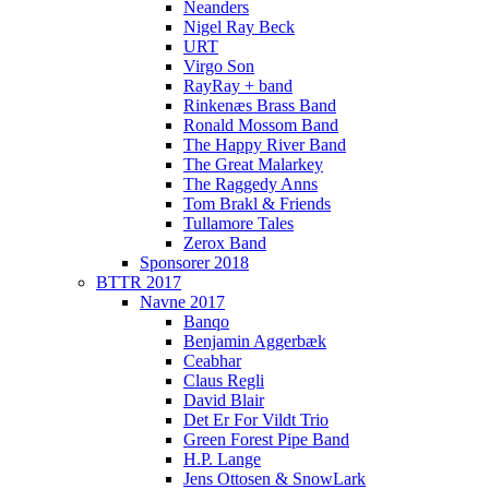
Neanders
Nigel Ray Beck
URT
Virgo Son
RayRay + band
Rinkenæs Brass Band
Ronald Mossom Band
The Happy River Band
The Great Malarkey
The Raggedy Anns
Tom Brakl & Friends
Tullamore Tales
Zerox Band
Sponsorer 2018
BTTR 2017
Navne 2017
Banqo
Benjamin Aggerbæk
Ceabhar
Claus Regli
David Blair
Det Er For Vildt Trio
Green Forest Pipe Band
H.P. Lange
Jens Ottosen & SnowLark