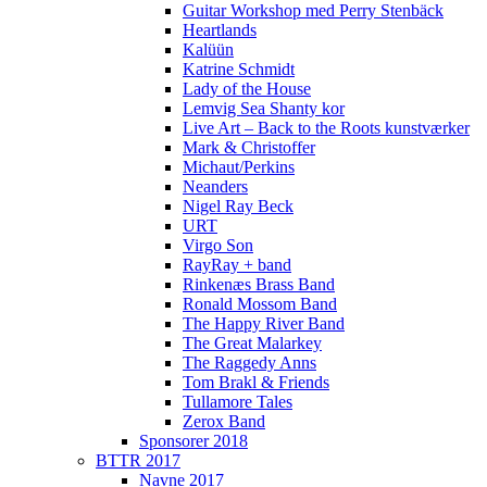
Guitar Workshop med Perry Stenbäck
Heartlands
Kalüün
Katrine Schmidt
Lady of the House
Lemvig Sea Shanty kor
Live Art – Back to the Roots kunstværker
Mark & Christoffer
Michaut/Perkins
Neanders
Nigel Ray Beck
URT
Virgo Son
RayRay + band
Rinkenæs Brass Band
Ronald Mossom Band
The Happy River Band
The Great Malarkey
The Raggedy Anns
Tom Brakl & Friends
Tullamore Tales
Zerox Band
Sponsorer 2018
BTTR 2017
Navne 2017