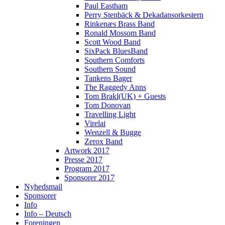
Paul Eastham
Perry Stenbäck & Dekadansorkestern
Rinkenæs Brass Band
Ronald Mossom Band
Scott Wood Band
SixPack BluesBand
Southern Comforts
Southern Sound
Tankens Bager
The Raggedy Anns
Tom Brakl(UK) + Guests
Tom Donovan
Travelling Light
Virelai
Wenzell & Bugge
Zerox Band
Artwork 2017
Presse 2017
Program 2017
Sponsorer 2017
Nyhedsmail
Sponsorer
Info
Info – Deutsch
Foreningen