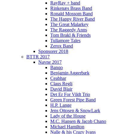
RayRay + band
Rinkenæs Brass Band
Ronald Mossom Band
The Happy River Band
The Great Malarkey
The Raggedy Anns
Tom Brakl & Friends
Tullamore Tales
Zerox Band
Sponsorer 2018
BTTR 2017
Navne 2017
Banqo
Benjamin Aggerbæk
Ceabhar
Claus Regli
David Blair
Det Er For Vildt Trio
Green Forest Pipe Band
H.P. Lange
Jens Ottosen & SnowLark
Lady of the House
M.C. Hansen & Jacob Chano
Michael Hamilton
Nalle & his Crazy Ivans