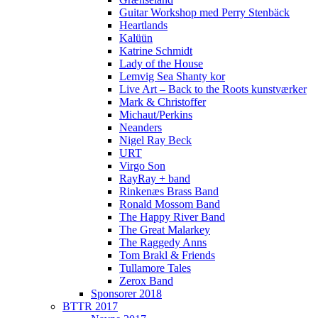
Guitar Workshop med Perry Stenbäck
Heartlands
Kalüün
Katrine Schmidt
Lady of the House
Lemvig Sea Shanty kor
Live Art – Back to the Roots kunstværker
Mark & Christoffer
Michaut/Perkins
Neanders
Nigel Ray Beck
URT
Virgo Son
RayRay + band
Rinkenæs Brass Band
Ronald Mossom Band
The Happy River Band
The Great Malarkey
The Raggedy Anns
Tom Brakl & Friends
Tullamore Tales
Zerox Band
Sponsorer 2018
BTTR 2017