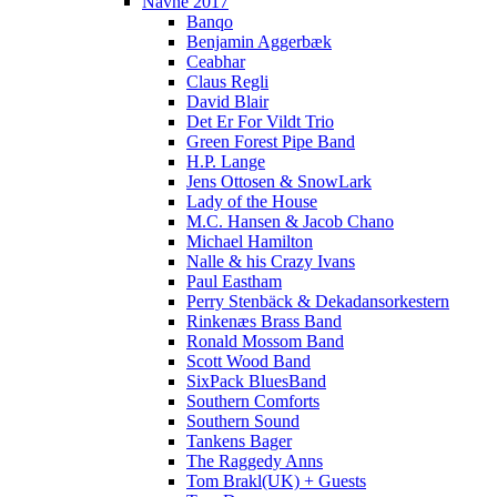
Navne 2017
Banqo
Benjamin Aggerbæk
Ceabhar
Claus Regli
David Blair
Det Er For Vildt Trio
Green Forest Pipe Band
H.P. Lange
Jens Ottosen & SnowLark
Lady of the House
M.C. Hansen & Jacob Chano
Michael Hamilton
Nalle & his Crazy Ivans
Paul Eastham
Perry Stenbäck & Dekadansorkestern
Rinkenæs Brass Band
Ronald Mossom Band
Scott Wood Band
SixPack BluesBand
Southern Comforts
Southern Sound
Tankens Bager
The Raggedy Anns
Tom Brakl(UK) + Guests