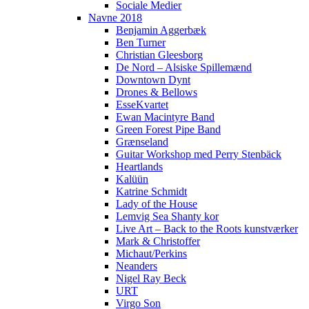
Sociale Medier
Navne 2018
Benjamin Aggerbæk
Ben Turner
Christian Gleesborg
De Nord – Alsiske Spillemænd
Downtown Dynt
Drones & Bellows
EsseKvartet
Ewan Macintyre Band
Green Forest Pipe Band
Grænseland
Guitar Workshop med Perry Stenbäck
Heartlands
Kalüün
Katrine Schmidt
Lady of the House
Lemvig Sea Shanty kor
Live Art – Back to the Roots kunstværker
Mark & Christoffer
Michaut/Perkins
Neanders
Nigel Ray Beck
URT
Virgo Son