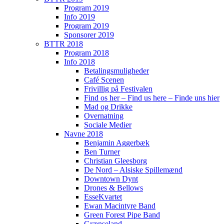
Program 2019
Info 2019
Program 2019
Sponsorer 2019
BTTR 2018
Program 2018
Info 2018
Betalingsmuligheder
Café Scenen
Frivillig på Festivalen
Find os her – Find us here – Finde uns hier
Mad og Drikke
Overnatning
Sociale Medier
Navne 2018
Benjamin Aggerbæk
Ben Turner
Christian Gleesborg
De Nord – Alsiske Spillemænd
Downtown Dynt
Drones & Bellows
EsseKvartet
Ewan Macintyre Band
Green Forest Pipe Band
Grænseland