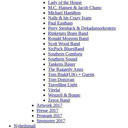
Lady of the House
M.C. Hansen & Jacob Chano
Michael Hamilton
Nalle & his Crazy Ivans
Paul Eastham
Perry Stenbäck & Dekadansorkestern
Rinkenæs Brass Band
Ronald Mossom Band
Scott Wood Band
SixPack BluesBand
Southern Comforts
Southern Sound
Tankens Bager
The Raggedy Anns
Tom Brakl(UK) + Guests
Tom Donovan
Travelling Light
Virelai
Wenzell & Bugge
Zerox Band
Artwork 2017
Presse 2017
Program 2017
Sponsorer 2017
Nyhedsmail