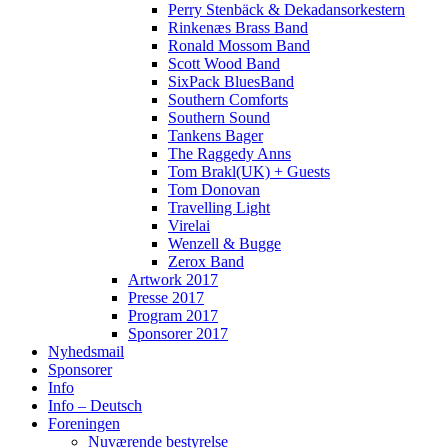
Perry Stenbäck & Dekadansorkestern
Rinkenæs Brass Band
Ronald Mossom Band
Scott Wood Band
SixPack BluesBand
Southern Comforts
Southern Sound
Tankens Bager
The Raggedy Anns
Tom Brakl(UK) + Guests
Tom Donovan
Travelling Light
Virelai
Wenzell & Bugge
Zerox Band
Artwork 2017
Presse 2017
Program 2017
Sponsorer 2017
Nyhedsmail
Sponsorer
Info
Info – Deutsch
Foreningen
Nuværende bestyrelse