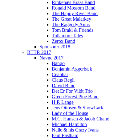
Rinkenæs Brass Band
Ronald Mossom Band
The Happy River Band
The Great Malarkey
The Raggedy Anns
Tom Brakl & Friends
Tullamore Tales
Zerox Band
Sponsorer 2018
BTTR 2017
Navne 2017
Banqo
Benjamin Aggerbæk
Ceabhar
Claus Regli
David Blair
Det Er For Vildt Trio
Green Forest Pipe Band
H.P. Lange
Jens Ottosen & SnowLark
Lady of the House
M.C. Hansen & Jacob Chano
Michael Hamilton
Nalle & his Crazy Ivans
Paul Eastham