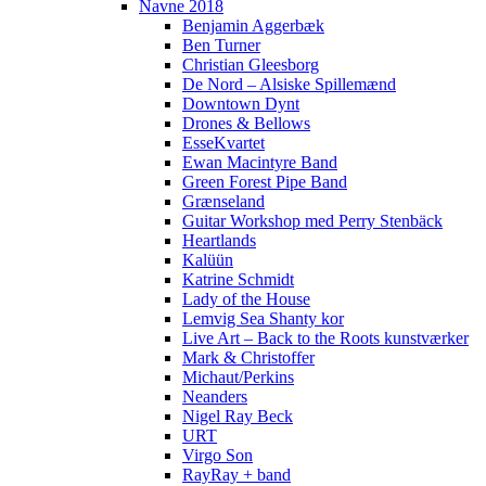
Navne 2018
Benjamin Aggerbæk
Ben Turner
Christian Gleesborg
De Nord – Alsiske Spillemænd
Downtown Dynt
Drones & Bellows
EsseKvartet
Ewan Macintyre Band
Green Forest Pipe Band
Grænseland
Guitar Workshop med Perry Stenbäck
Heartlands
Kalüün
Katrine Schmidt
Lady of the House
Lemvig Sea Shanty kor
Live Art – Back to the Roots kunstværker
Mark & Christoffer
Michaut/Perkins
Neanders
Nigel Ray Beck
URT
Virgo Son
RayRay + band