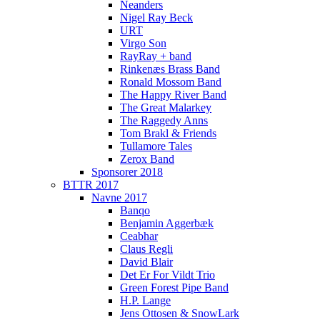
Neanders
Nigel Ray Beck
URT
Virgo Son
RayRay + band
Rinkenæs Brass Band
Ronald Mossom Band
The Happy River Band
The Great Malarkey
The Raggedy Anns
Tom Brakl & Friends
Tullamore Tales
Zerox Band
Sponsorer 2018
BTTR 2017
Navne 2017
Banqo
Benjamin Aggerbæk
Ceabhar
Claus Regli
David Blair
Det Er For Vildt Trio
Green Forest Pipe Band
H.P. Lange
Jens Ottosen & SnowLark