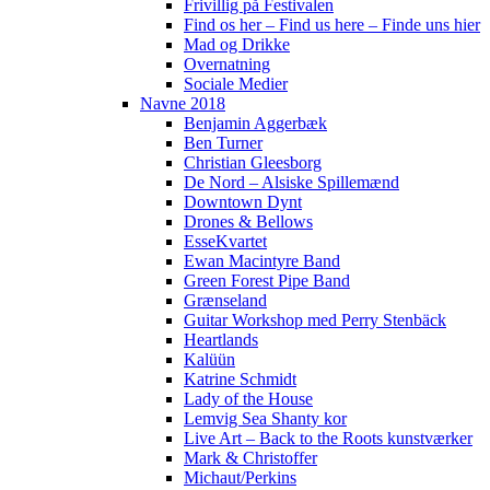
Frivillig på Festivalen
Find os her – Find us here – Finde uns hier
Mad og Drikke
Overnatning
Sociale Medier
Navne 2018
Benjamin Aggerbæk
Ben Turner
Christian Gleesborg
De Nord – Alsiske Spillemænd
Downtown Dynt
Drones & Bellows
EsseKvartet
Ewan Macintyre Band
Green Forest Pipe Band
Grænseland
Guitar Workshop med Perry Stenbäck
Heartlands
Kalüün
Katrine Schmidt
Lady of the House
Lemvig Sea Shanty kor
Live Art – Back to the Roots kunstværker
Mark & Christoffer
Michaut/Perkins