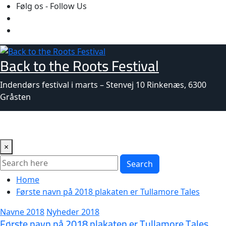
Skip
Følg os - Follow Us
to
content
Back to the Roots Festival
Indendørs festival i marts – Stenvej 10 Rinkenæs, 6300
Gråsten
×
Search
Home
Første navn på 2018 plakaten er Tullamore Tales
Navne 2018
Nyheder 2018
Første navn på 2018 plakaten er Tullamore Tales