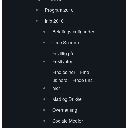
Program 2018
kunstværker
Info 2018
Mark & Christoffer
Betalingsmuligheder
Michaut/Perkins
Café Scenen
Neanders
Frivillig på
Festivalen
Nigel Ray Beck
Find os her – Find
URT
us here – Finde uns
hier
Virgo Son
Mad og Drikke
RayRay + band
Overnatning
Sociale Medier
Rinkenæs Brass Band