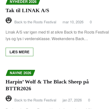
NYHEDER 2026
BTTR 2023
Tak til LINAK A/S
Back to the Roots Festival
mar 10, 2026
0
Program 2023
Linak A/S var igen med til at sikre Back to the Roots Festival
BTTR 2022
lys og lys i verdensklasse. Weekendens Back…
Sponsorer 2022
LÆS MERE
Program 2022
Navne 2022
NAVNE 2026
Harpin’ Wolf & The Black Sheep på
Om BTTR 2022
BTTR2026
BTTR 2020
Back to the Roots Festival
jan 27, 2026
0