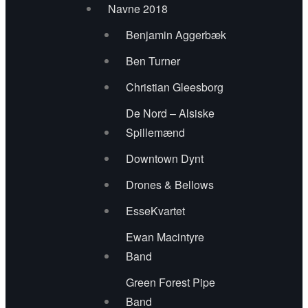
Navne 2018
Ronald Mossom Band
Benjamin Aggerbæk
The Happy River Band
Ben Turner
The Great Malarkey
Christian Gleesborg
De Nord – Alsiske
The Raggedy Anns
Spillemænd
Tom Brakl & Friends
Downtown Dynt
Tullamore Tales
Drones & Bellows
EsseKvartet
Zerox Band
Ewan Macintyre
Sponsorer 2018
Band
Green Forest Pipe
BTTR 2017
Band