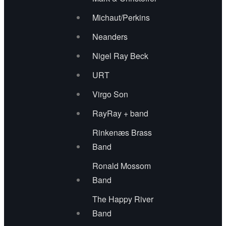
Jens Ottosen & SnowLark
Michaut/Perkins
Lady of the House
Neanders
Nigel Ray Beck
M.C. Hansen & Jacob Chano
URT
Michael Hamilton
Virgo Son
Nalle & his Crazy Ivans
RayRay + band
Paul Eastham
Rinkenæs Brass
Band
Perry Stenbäck & Dekadansorkestern
Ronald Mossom
Rinkenæs Brass Band
Band
The Happy River
Ronald Mossom Band
Band