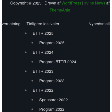
Sociale Medier
Copyright © 2025 | Drevet af
WordPress
|
Irvine News
af
ThemeArile
Navne 2018
Overnatning
Tidligere festivaler
Nyhedsmail
Benjamin Aggerbæk
BTTR 2025
Ben Turner
Program 2025
BTTR 2024
Christian Gleesborg
Program BTTR 2024
De Nord – Alsiske Spillemænd
BTTR 2023
Downtown Dynt
Program 2023
Drones & Bellows
BTTR 2022
Sponsorer 2022
EsseKvartet
Program 2022