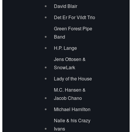
David Blair
Wenzell & Bugge
Det Er For Vildt Trio
Zerox Band
Green Forest Pipe
Band
Artwork 2017
H.P. Lange
Presse 2017
Jens Ottosen &
SnowLark
Program 2017
Lady of the House
Sponsorer 2017
M.C. Hansen &
Jacob Chano
NYHEDSMAIL
Michael Hamilton
SPONSORER
Nalle & his Crazy
Ivans
INFO