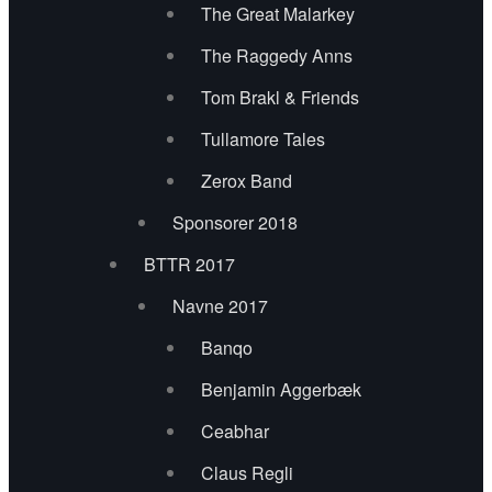
Scott Wood Band
The Great Malarkey
The Raggedy Anns
SixPack BluesBand
Tom Brakl & Friends
Southern Comforts
Tullamore Tales
Southern Sound
Zerox Band
Tankens Bager
Sponsorer 2018
BTTR 2017
The Raggedy Anns
Navne 2017
Tom Brakl(UK) + Guests
Banqo
Tom Donovan
Benjamin Aggerbæk
Travelling Light
Ceabhar
Claus Regli
Virelai