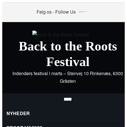
Skip
Følg os - Follow Us
to
content
Back to the Roots
Festival
Indendørs festival i marts – Stenvej 10 Rinkenæs, 6300
Gråsten
NYHEDER