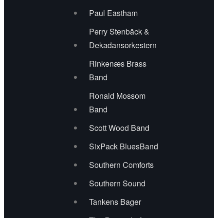
Paul Eastham
INFO – DEUTSCH
Perry Stenbäck &
Dekadansorkestern
FORENINGEN
Rinkenæs Brass
Band
Nuværende bestyrelse
Ronald Mossom
Vedtægter
Band
Bliv medlem
Scott Wood Band
SixPack BluesBand
Bliv Frivillig
Southern Comforts
Indsamling i 2024/2025
Southern Sound
Tankens Bager