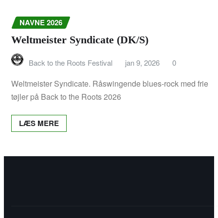
Program 2018
NAVNE 2026
Info 2018
Weltmeister Syndicate (DK/S)
Betalingsmuligheder
Back to the Roots Festival
jan 9, 2026
0
Café Scenen
Weltmeister Syndicate. Råswingende blues-rock med frie
tøjler på Back to the Roots 2026
Frivillig på Festivalen
LÆS MERE
Find os her – Find us here – Finde uns
hier
Mad og Drikke
Overnatning