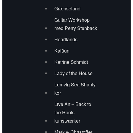
Grænseland
Navne 2017
Guitar Workshop
Banqo
med Perry Stenbäck
Benjamin Aggerbæk
Heartlands
Kalüün
Ceabhar
Katrine Schmidt
Claus Regli
Lady of the House
David Blair
Lemvig Sea Shanty
kor
Det Er For Vildt Trio
Live Art – Back to
Green Forest Pipe Band
the Roots
kunstværker
H.P. Lange
Mark & Christoffer