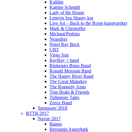
Kalüün
Katrine Schmidt
Lady of the House
Lemvig Sea Shanty kor
Live Art – Back to the Roots kunstværker
Mark & Christoffer
Michaut/Perkins
Neanders
Nigel Ray Beck
URT
Virgo Son
RayRay + band
Rinkenæs Brass Band
Ronald Mossom Band
The Happy River Band
The Great Malarkey
The Raggedy Anns
Tom Brakl & Friends
Tullamore Tales
Zerox Band
Sponsorer 2018
BTTR 2017
Navne 2017
Banqo
Benjamin Aggerbæk