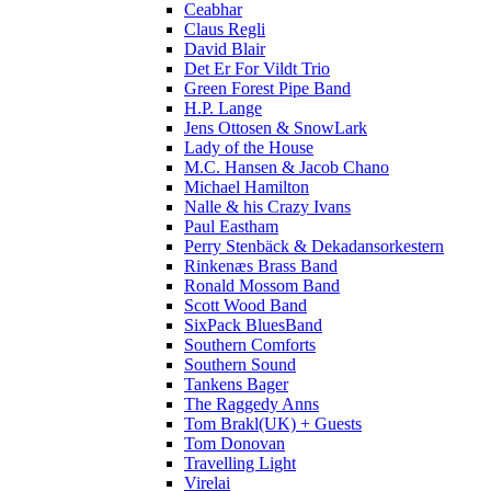
Ceabhar
Claus Regli
David Blair
Det Er For Vildt Trio
Green Forest Pipe Band
H.P. Lange
Jens Ottosen & SnowLark
Lady of the House
M.C. Hansen & Jacob Chano
Michael Hamilton
Nalle & his Crazy Ivans
Paul Eastham
Perry Stenbäck & Dekadansorkestern
Rinkenæs Brass Band
Ronald Mossom Band
Scott Wood Band
SixPack BluesBand
Southern Comforts
Southern Sound
Tankens Bager
The Raggedy Anns
Tom Brakl(UK) + Guests
Tom Donovan
Travelling Light
Virelai