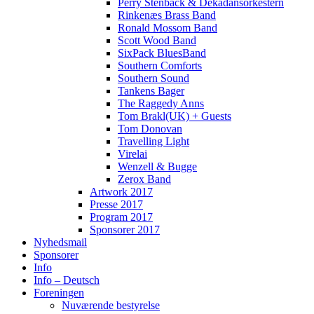
Perry Stenbäck & Dekadansorkestern
Rinkenæs Brass Band
Ronald Mossom Band
Scott Wood Band
SixPack BluesBand
Southern Comforts
Southern Sound
Tankens Bager
The Raggedy Anns
Tom Brakl(UK) + Guests
Tom Donovan
Travelling Light
Virelai
Wenzell & Bugge
Zerox Band
Artwork 2017
Presse 2017
Program 2017
Sponsorer 2017
Nyhedsmail
Sponsorer
Info
Info – Deutsch
Foreningen
Nuværende bestyrelse