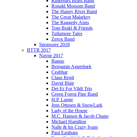
Rinkenæs Brass Band
Ronald Mossom Band
The Happy River Band
The Great Malarkey
The Raggedy Anns
Tom Brakl & Friends
Tullamore Tales
Zerox Band
Sponsorer 2018
BTTR 2017
Navne 2017
Banqo
Benjamin Aggerbæk
Ceabhar
Claus Regli
David Blair
Det Er For Vildt Trio
Green Forest Pipe Band
H.P. Lange
Jens Ottosen & SnowLark
Lady of the House
M.C. Hansen & Jacob Chano
Michael Hamilton
Nalle & his Crazy Ivans
Paul Eastham