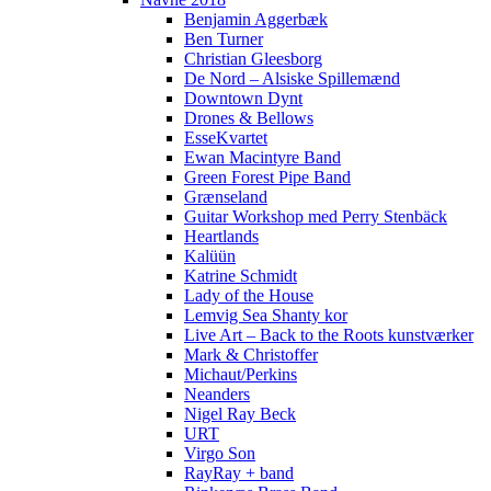
Benjamin Aggerbæk
Ben Turner
Christian Gleesborg
De Nord – Alsiske Spillemænd
Downtown Dynt
Drones & Bellows
EsseKvartet
Ewan Macintyre Band
Green Forest Pipe Band
Grænseland
Guitar Workshop med Perry Stenbäck
Heartlands
Kalüün
Katrine Schmidt
Lady of the House
Lemvig Sea Shanty kor
Live Art – Back to the Roots kunstværker
Mark & Christoffer
Michaut/Perkins
Neanders
Nigel Ray Beck
URT
Virgo Son
RayRay + band