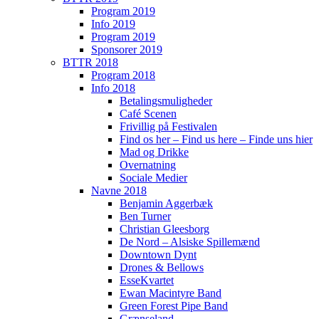
Program 2019
Info 2019
Program 2019
Sponsorer 2019
BTTR 2018
Program 2018
Info 2018
Betalingsmuligheder
Café Scenen
Frivillig på Festivalen
Find os her – Find us here – Finde uns hier
Mad og Drikke
Overnatning
Sociale Medier
Navne 2018
Benjamin Aggerbæk
Ben Turner
Christian Gleesborg
De Nord – Alsiske Spillemænd
Downtown Dynt
Drones & Bellows
EsseKvartet
Ewan Macintyre Band
Green Forest Pipe Band
Grænseland