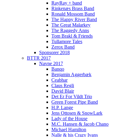
RayRay + band
Rinkenæs Brass Band
Ronald Mossom Band
The Happy River Band
The Great Malarkey
The Raggedy Anns
Tom Brakl & Friends
Tullamore Tales
Zerox Band
Sponsorer 2018
BTTR 2017
Navne 2017
Banqo
Benjamin Aggerbæk
Ceabhar
Claus Regli
David Blair
Det Er For Vildt Trio
Green Forest Pipe Band
H.P. Lange
Jens Ottosen & SnowLark
Lady of the House
M.C. Hansen & Jacob Chano
Michael Hamilton
Nalle & his Crazy Ivans