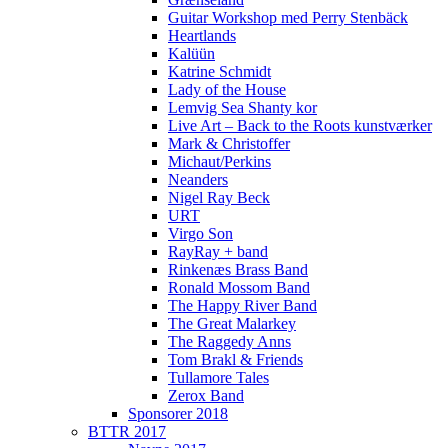
Guitar Workshop med Perry Stenbäck
Heartlands
Kalüün
Katrine Schmidt
Lady of the House
Lemvig Sea Shanty kor
Live Art – Back to the Roots kunstværker
Mark & Christoffer
Michaut/Perkins
Neanders
Nigel Ray Beck
URT
Virgo Son
RayRay + band
Rinkenæs Brass Band
Ronald Mossom Band
The Happy River Band
The Great Malarkey
The Raggedy Anns
Tom Brakl & Friends
Tullamore Tales
Zerox Band
Sponsorer 2018
BTTR 2017