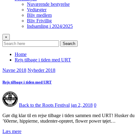
Nuværende bestyrelse
Vedtægter
Bliv medlem
Bliv Frivillig
Indsamling i 2024/2025
×
Search
Home
Rejs tilbage i tiden med URT
Navne 2018
Nyheder 2018
Rejs tilbage i tiden med URT
Back to the Roots Festival
jan 2, 2018
0
Gør dig klar til en rejse tilbage i tiden sammen med URT! Husker du
’60erne, hippierne, studenter-oprøret, flower power tøjet…
Læs mere