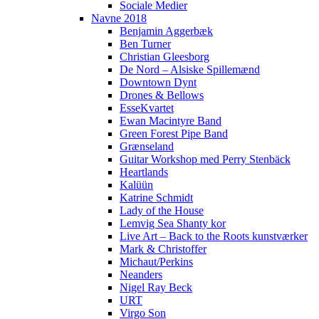
Sociale Medier
Navne 2018
Benjamin Aggerbæk
Ben Turner
Christian Gleesborg
De Nord – Alsiske Spillemænd
Downtown Dynt
Drones & Bellows
EsseKvartet
Ewan Macintyre Band
Green Forest Pipe Band
Grænseland
Guitar Workshop med Perry Stenbäck
Heartlands
Kalüün
Katrine Schmidt
Lady of the House
Lemvig Sea Shanty kor
Live Art – Back to the Roots kunstværker
Mark & Christoffer
Michaut/Perkins
Neanders
Nigel Ray Beck
URT
Virgo Son