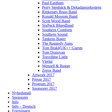
Paul Eastham
Perry Stenbäck & Dekadansorkestern
Rinkenæs Brass Band
Ronald Mossom Band
Scott Wood Band
SixPack BluesBand
Southern Comforts
Southern Sound
Tankens Bager
The Raggedy Anns
Tom Brakl(UK) + Guests
Tom Donovan
Travelling Light
Virelai
Wenzell & Bugge
Zerox Band
Artwork 2017
Presse 2017
Program 2017
Sponsorer 2017
Nyhedsmail
Sponsorer
Info
Info – Deutsch
Foreningen