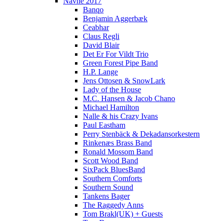
Navne 2017
Banqo
Benjamin Aggerbæk
Ceabhar
Claus Regli
David Blair
Det Er For Vildt Trio
Green Forest Pipe Band
H.P. Lange
Jens Ottosen & SnowLark
Lady of the House
M.C. Hansen & Jacob Chano
Michael Hamilton
Nalle & his Crazy Ivans
Paul Eastham
Perry Stenbäck & Dekadansorkestern
Rinkenæs Brass Band
Ronald Mossom Band
Scott Wood Band
SixPack BluesBand
Southern Comforts
Southern Sound
Tankens Bager
The Raggedy Anns
Tom Brakl(UK) + Guests