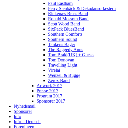
Paul Eastham
Perry Stenbäck & Dekadansorkestern
Rinkenæs Brass Band
Ronald Mossom Band
Scott Wood Band
SixPack BluesBand
Southern Comforts
Southern Sound
Tankens Bager
The Raggedy Anns
Tom Brakl(UK) + Guests
Tom Donovan
Travelling Light
Virelai
Wenzell & Bugge
Zerox Band
Artwork 2017
Presse 2017
Program 2017
Sponsorer 2017
Nyhedsmail
Sponsorer
Info
Info – Deutsch
Foreningen