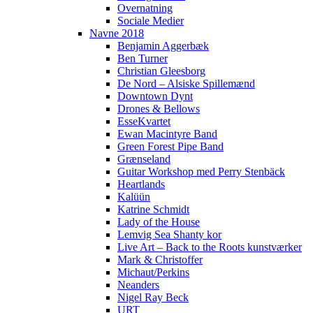
Overnatning
Sociale Medier
Navne 2018
Benjamin Aggerbæk
Ben Turner
Christian Gleesborg
De Nord – Alsiske Spillemænd
Downtown Dynt
Drones & Bellows
EsseKvartet
Ewan Macintyre Band
Green Forest Pipe Band
Grænseland
Guitar Workshop med Perry Stenbäck
Heartlands
Kalüün
Katrine Schmidt
Lady of the House
Lemvig Sea Shanty kor
Live Art – Back to the Roots kunstværker
Mark & Christoffer
Michaut/Perkins
Neanders
Nigel Ray Beck
URT