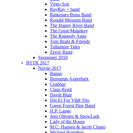
Virgo Son
RayRay + band
Rinkenæs Brass Band
Ronald Mossom Band
The Happy River Band
The Great Malarkey
The Raggedy Anns
Tom Brakl & Friends
Tullamore Tales
Zerox Band
Sponsorer 2018
BTTR 2017
Navne 2017
Banqo
Benjamin Aggerbæk
Ceabhar
Claus Regli
David Blair
Det Er For Vildt Trio
Green Forest Pipe Band
H.P. Lange
Jens Ottosen & SnowLark
Lady of the House
M.C. Hansen & Jacob Chano
Michael Hamilton