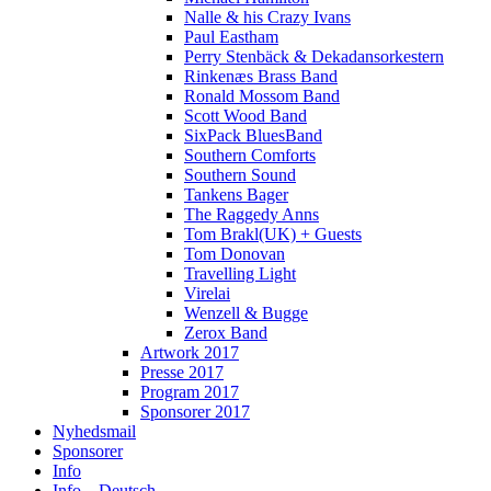
Nalle & his Crazy Ivans
Paul Eastham
Perry Stenbäck & Dekadansorkestern
Rinkenæs Brass Band
Ronald Mossom Band
Scott Wood Band
SixPack BluesBand
Southern Comforts
Southern Sound
Tankens Bager
The Raggedy Anns
Tom Brakl(UK) + Guests
Tom Donovan
Travelling Light
Virelai
Wenzell & Bugge
Zerox Band
Artwork 2017
Presse 2017
Program 2017
Sponsorer 2017
Nyhedsmail
Sponsorer
Info
Info – Deutsch