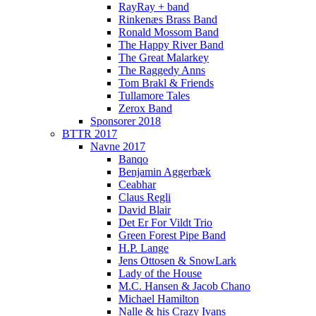
RayRay + band
Rinkenæs Brass Band
Ronald Mossom Band
The Happy River Band
The Great Malarkey
The Raggedy Anns
Tom Brakl & Friends
Tullamore Tales
Zerox Band
Sponsorer 2018
BTTR 2017
Navne 2017
Banqo
Benjamin Aggerbæk
Ceabhar
Claus Regli
David Blair
Det Er For Vildt Trio
Green Forest Pipe Band
H.P. Lange
Jens Ottosen & SnowLark
Lady of the House
M.C. Hansen & Jacob Chano
Michael Hamilton
Nalle & his Crazy Ivans