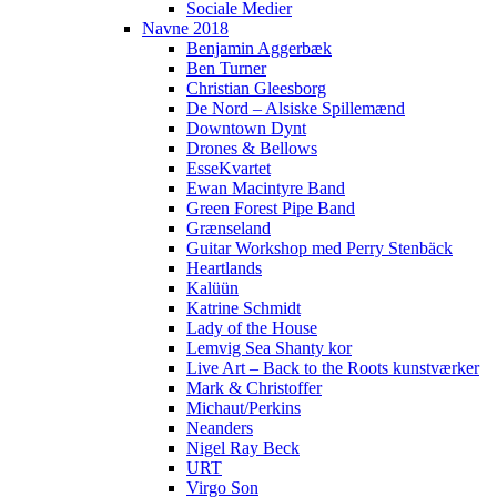
Sociale Medier
Navne 2018
Benjamin Aggerbæk
Ben Turner
Christian Gleesborg
De Nord – Alsiske Spillemænd
Downtown Dynt
Drones & Bellows
EsseKvartet
Ewan Macintyre Band
Green Forest Pipe Band
Grænseland
Guitar Workshop med Perry Stenbäck
Heartlands
Kalüün
Katrine Schmidt
Lady of the House
Lemvig Sea Shanty kor
Live Art – Back to the Roots kunstværker
Mark & Christoffer
Michaut/Perkins
Neanders
Nigel Ray Beck
URT
Virgo Son