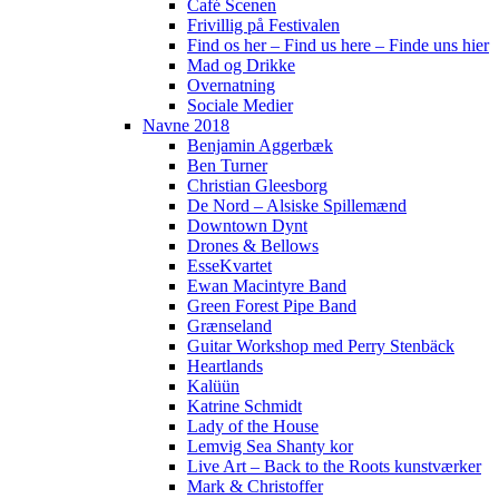
Café Scenen
Frivillig på Festivalen
Find os her – Find us here – Finde uns hier
Mad og Drikke
Overnatning
Sociale Medier
Navne 2018
Benjamin Aggerbæk
Ben Turner
Christian Gleesborg
De Nord – Alsiske Spillemænd
Downtown Dynt
Drones & Bellows
EsseKvartet
Ewan Macintyre Band
Green Forest Pipe Band
Grænseland
Guitar Workshop med Perry Stenbäck
Heartlands
Kalüün
Katrine Schmidt
Lady of the House
Lemvig Sea Shanty kor
Live Art – Back to the Roots kunstværker
Mark & Christoffer