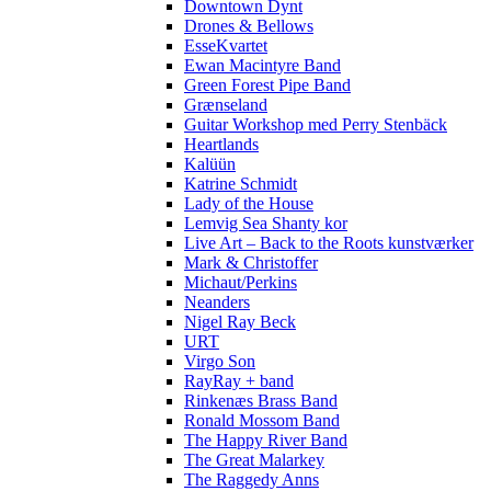
Downtown Dynt
Drones & Bellows
EsseKvartet
Ewan Macintyre Band
Green Forest Pipe Band
Grænseland
Guitar Workshop med Perry Stenbäck
Heartlands
Kalüün
Katrine Schmidt
Lady of the House
Lemvig Sea Shanty kor
Live Art – Back to the Roots kunstværker
Mark & Christoffer
Michaut/Perkins
Neanders
Nigel Ray Beck
URT
Virgo Son
RayRay + band
Rinkenæs Brass Band
Ronald Mossom Band
The Happy River Band
The Great Malarkey
The Raggedy Anns