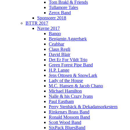
Tom Brakl & Friends
Tullamore Tales
Zerox Band
Sponsorer 2018
BTTR 2017
Navne 2017
Banqo
Benjamin Aggerbæk
Ceabhar
Claus Regli
David Blair
Det Er For Vildt Trio
Green Forest Pipe Band
H.P. Lange
Jens Ottosen & SnowLark
Lady of the House
M.C. Hansen & Jacob Chano
Michael Hamilton
Nalle & his Crazy Ivans
Paul Eastham
Perry Stenbäck & Dekadansorkestern
Rinkenæs Brass Band
Ronald Mossom Band
Scott Wood Band
SixPack BluesBand