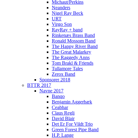
Michaut/Perkins
Neanders
Nigel Ray Beck
URT
Virgo Son
RayRay + band
Rinkenæs Brass Band
Ronald Mossom Band
The Happy River Band
The Great Malarkey
The Raggedy Anns
Tom Brakl & Friends
Tullamore Tales
Zerox Band
Sponsorer 2018
BTTR 2017
Navne 2017
Banqo
Benjamin Aggerbæk
Ceabhar
Claus Regli
David Blair
Det Er For Vildt Trio
Green Forest Pipe Band
H.P. Lange