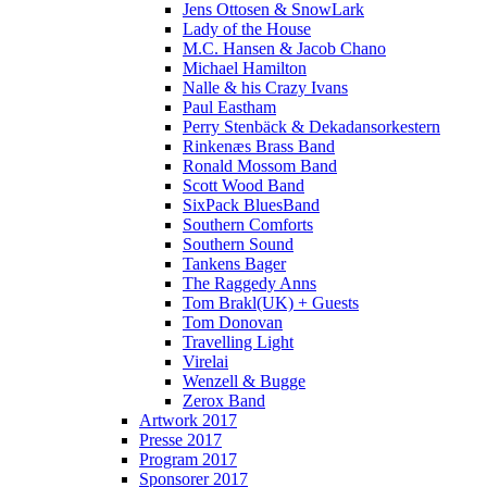
Jens Ottosen & SnowLark
Lady of the House
M.C. Hansen & Jacob Chano
Michael Hamilton
Nalle & his Crazy Ivans
Paul Eastham
Perry Stenbäck & Dekadansorkestern
Rinkenæs Brass Band
Ronald Mossom Band
Scott Wood Band
SixPack BluesBand
Southern Comforts
Southern Sound
Tankens Bager
The Raggedy Anns
Tom Brakl(UK) + Guests
Tom Donovan
Travelling Light
Virelai
Wenzell & Bugge
Zerox Band
Artwork 2017
Presse 2017
Program 2017
Sponsorer 2017