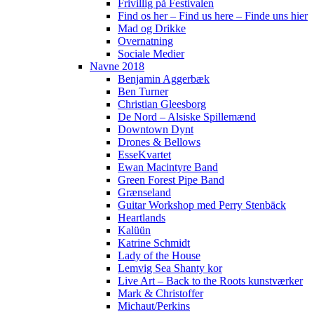
Frivillig på Festivalen
Find os her – Find us here – Finde uns hier
Mad og Drikke
Overnatning
Sociale Medier
Navne 2018
Benjamin Aggerbæk
Ben Turner
Christian Gleesborg
De Nord – Alsiske Spillemænd
Downtown Dynt
Drones & Bellows
EsseKvartet
Ewan Macintyre Band
Green Forest Pipe Band
Grænseland
Guitar Workshop med Perry Stenbäck
Heartlands
Kalüün
Katrine Schmidt
Lady of the House
Lemvig Sea Shanty kor
Live Art – Back to the Roots kunstværker
Mark & Christoffer
Michaut/Perkins