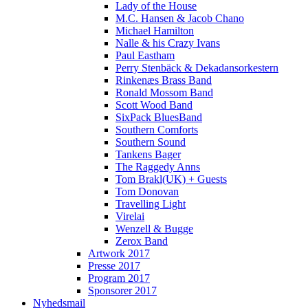
Lady of the House
M.C. Hansen & Jacob Chano
Michael Hamilton
Nalle & his Crazy Ivans
Paul Eastham
Perry Stenbäck & Dekadansorkestern
Rinkenæs Brass Band
Ronald Mossom Band
Scott Wood Band
SixPack BluesBand
Southern Comforts
Southern Sound
Tankens Bager
The Raggedy Anns
Tom Brakl(UK) + Guests
Tom Donovan
Travelling Light
Virelai
Wenzell & Bugge
Zerox Band
Artwork 2017
Presse 2017
Program 2017
Sponsorer 2017
Nyhedsmail