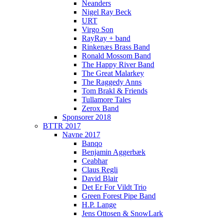
Neanders
Nigel Ray Beck
URT
Virgo Son
RayRay + band
Rinkenæs Brass Band
Ronald Mossom Band
The Happy River Band
The Great Malarkey
The Raggedy Anns
Tom Brakl & Friends
Tullamore Tales
Zerox Band
Sponsorer 2018
BTTR 2017
Navne 2017
Banqo
Benjamin Aggerbæk
Ceabhar
Claus Regli
David Blair
Det Er For Vildt Trio
Green Forest Pipe Band
H.P. Lange
Jens Ottosen & SnowLark