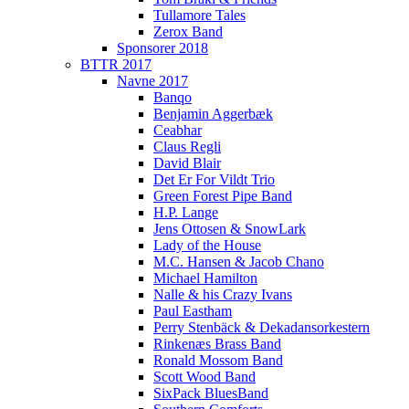
Tullamore Tales
Zerox Band
Sponsorer 2018
BTTR 2017
Navne 2017
Banqo
Benjamin Aggerbæk
Ceabhar
Claus Regli
David Blair
Det Er For Vildt Trio
Green Forest Pipe Band
H.P. Lange
Jens Ottosen & SnowLark
Lady of the House
M.C. Hansen & Jacob Chano
Michael Hamilton
Nalle & his Crazy Ivans
Paul Eastham
Perry Stenbäck & Dekadansorkestern
Rinkenæs Brass Band
Ronald Mossom Band
Scott Wood Band
SixPack BluesBand