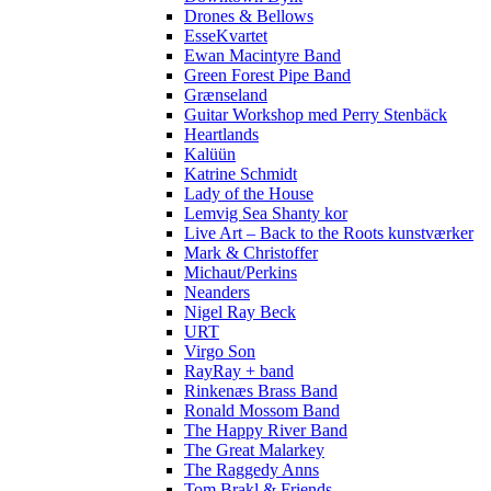
Drones & Bellows
EsseKvartet
Ewan Macintyre Band
Green Forest Pipe Band
Grænseland
Guitar Workshop med Perry Stenbäck
Heartlands
Kalüün
Katrine Schmidt
Lady of the House
Lemvig Sea Shanty kor
Live Art – Back to the Roots kunstværker
Mark & Christoffer
Michaut/Perkins
Neanders
Nigel Ray Beck
URT
Virgo Son
RayRay + band
Rinkenæs Brass Band
Ronald Mossom Band
The Happy River Band
The Great Malarkey
The Raggedy Anns
Tom Brakl & Friends