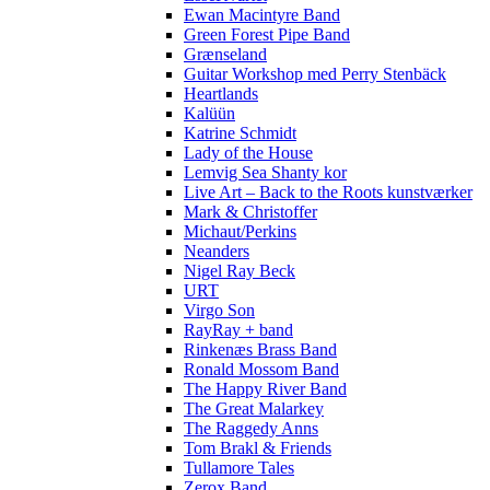
Ewan Macintyre Band
Green Forest Pipe Band
Grænseland
Guitar Workshop med Perry Stenbäck
Heartlands
Kalüün
Katrine Schmidt
Lady of the House
Lemvig Sea Shanty kor
Live Art – Back to the Roots kunstværker
Mark & Christoffer
Michaut/Perkins
Neanders
Nigel Ray Beck
URT
Virgo Son
RayRay + band
Rinkenæs Brass Band
Ronald Mossom Band
The Happy River Band
The Great Malarkey
The Raggedy Anns
Tom Brakl & Friends
Tullamore Tales
Zerox Band