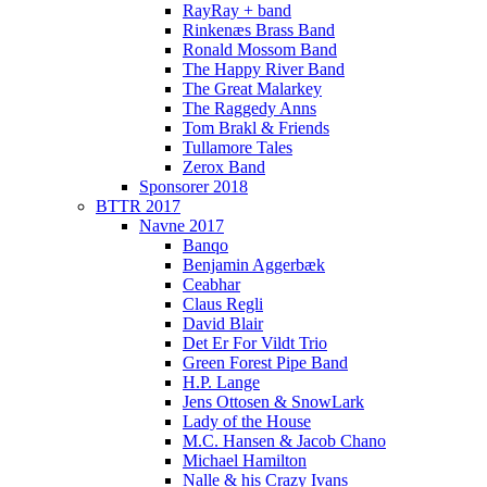
RayRay + band
Rinkenæs Brass Band
Ronald Mossom Band
The Happy River Band
The Great Malarkey
The Raggedy Anns
Tom Brakl & Friends
Tullamore Tales
Zerox Band
Sponsorer 2018
BTTR 2017
Navne 2017
Banqo
Benjamin Aggerbæk
Ceabhar
Claus Regli
David Blair
Det Er For Vildt Trio
Green Forest Pipe Band
H.P. Lange
Jens Ottosen & SnowLark
Lady of the House
M.C. Hansen & Jacob Chano
Michael Hamilton
Nalle & his Crazy Ivans