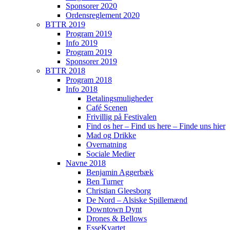
Sponsorer 2020
Ordensreglement 2020
BTTR 2019
Program 2019
Info 2019
Program 2019
Sponsorer 2019
BTTR 2018
Program 2018
Info 2018
Betalingsmuligheder
Café Scenen
Frivillig på Festivalen
Find os her – Find us here – Finde uns hier
Mad og Drikke
Overnatning
Sociale Medier
Navne 2018
Benjamin Aggerbæk
Ben Turner
Christian Gleesborg
De Nord – Alsiske Spillemænd
Downtown Dynt
Drones & Bellows
EsseKvartet