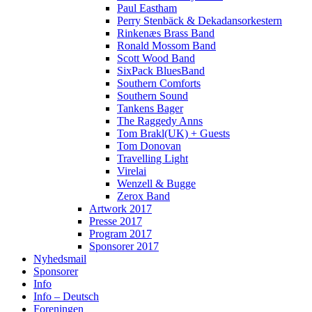
Paul Eastham
Perry Stenbäck & Dekadansorkestern
Rinkenæs Brass Band
Ronald Mossom Band
Scott Wood Band
SixPack BluesBand
Southern Comforts
Southern Sound
Tankens Bager
The Raggedy Anns
Tom Brakl(UK) + Guests
Tom Donovan
Travelling Light
Virelai
Wenzell & Bugge
Zerox Band
Artwork 2017
Presse 2017
Program 2017
Sponsorer 2017
Nyhedsmail
Sponsorer
Info
Info – Deutsch
Foreningen