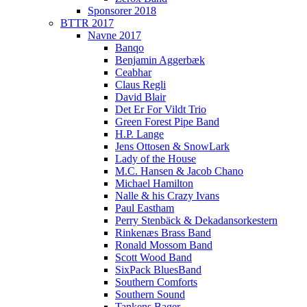
Sponsorer 2018
BTTR 2017
Navne 2017
Banqo
Benjamin Aggerbæk
Ceabhar
Claus Regli
David Blair
Det Er For Vildt Trio
Green Forest Pipe Band
H.P. Lange
Jens Ottosen & SnowLark
Lady of the House
M.C. Hansen & Jacob Chano
Michael Hamilton
Nalle & his Crazy Ivans
Paul Eastham
Perry Stenbäck & Dekadansorkestern
Rinkenæs Brass Band
Ronald Mossom Band
Scott Wood Band
SixPack BluesBand
Southern Comforts
Southern Sound
Tankens Bager