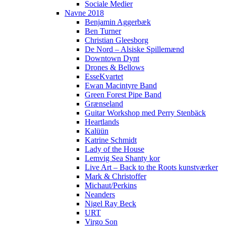
Sociale Medier
Navne 2018
Benjamin Aggerbæk
Ben Turner
Christian Gleesborg
De Nord – Alsiske Spillemænd
Downtown Dynt
Drones & Bellows
EsseKvartet
Ewan Macintyre Band
Green Forest Pipe Band
Grænseland
Guitar Workshop med Perry Stenbäck
Heartlands
Kalüün
Katrine Schmidt
Lady of the House
Lemvig Sea Shanty kor
Live Art – Back to the Roots kunstværker
Mark & Christoffer
Michaut/Perkins
Neanders
Nigel Ray Beck
URT
Virgo Son