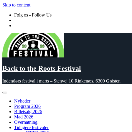
Skip to content
Følg os - Follow Us
Back to the Roots Festival
Indendørs festival i marts – Stenvej 10 Rinkenæs, 6300 Gråsten
Nyheder
Program 2026
Billetsalg 2026
Mad 2026
Overnatning
Tidligere festivaler