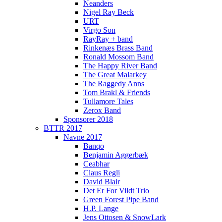
Neanders
Nigel Ray Beck
URT
Virgo Son
RayRay + band
Rinkenæs Brass Band
Ronald Mossom Band
The Happy River Band
The Great Malarkey
The Raggedy Anns
Tom Brakl & Friends
Tullamore Tales
Zerox Band
Sponsorer 2018
BTTR 2017
Navne 2017
Banqo
Benjamin Aggerbæk
Ceabhar
Claus Regli
David Blair
Det Er For Vildt Trio
Green Forest Pipe Band
H.P. Lange
Jens Ottosen & SnowLark