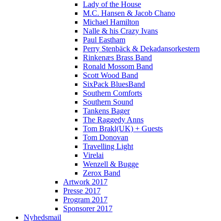
Lady of the House
M.C. Hansen & Jacob Chano
Michael Hamilton
Nalle & his Crazy Ivans
Paul Eastham
Perry Stenbäck & Dekadansorkestern
Rinkenæs Brass Band
Ronald Mossom Band
Scott Wood Band
SixPack BluesBand
Southern Comforts
Southern Sound
Tankens Bager
The Raggedy Anns
Tom Brakl(UK) + Guests
Tom Donovan
Travelling Light
Virelai
Wenzell & Bugge
Zerox Band
Artwork 2017
Presse 2017
Program 2017
Sponsorer 2017
Nyhedsmail