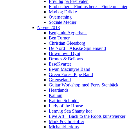
Frivillig på Festivalen
Find os her – Find us here – Finde uns hier
Mad og Drikke
Overnatning
Sociale Medier
Navne 2018
Benjamin Aggerbæk
Ben Turner
Christian Gleesborg
De Nord – Alsiske Spillemænd
Downtown Dynt
Drones & Bellows
EsseKvartet
Ewan Macintyre Band
Green Forest Pipe Band
Grænseland
Guitar Workshop med Perry Stenbäck
Heartlands
Kalüün
Katrine Schmidt
Lady of the House
Lemvig Sea Shanty kor
Live Art – Back to the Roots kunstværker
Mark & Christoffer
Michaut/Perkins