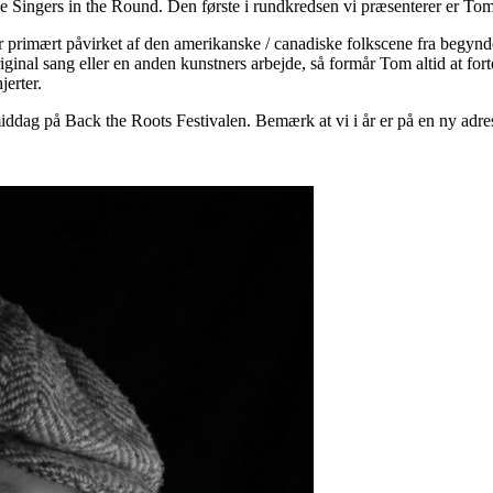
nde Singers in the Round. Den første i rundkredsen vi præsenterer er T
er primært påvirket af den amerikanske / canadiske folkscene fra begynd
ginal sang eller en anden kunstners arbejde, så formår Tom altid at for
jerter.
rmiddag på Back the Roots Festivalen. Bemærk at vi i år er på en ny a