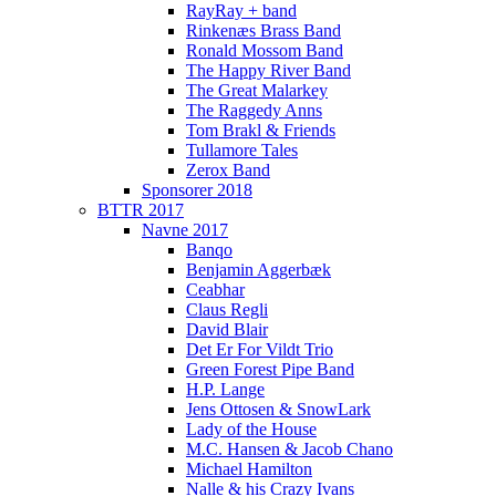
RayRay + band
Rinkenæs Brass Band
Ronald Mossom Band
The Happy River Band
The Great Malarkey
The Raggedy Anns
Tom Brakl & Friends
Tullamore Tales
Zerox Band
Sponsorer 2018
BTTR 2017
Navne 2017
Banqo
Benjamin Aggerbæk
Ceabhar
Claus Regli
David Blair
Det Er For Vildt Trio
Green Forest Pipe Band
H.P. Lange
Jens Ottosen & SnowLark
Lady of the House
M.C. Hansen & Jacob Chano
Michael Hamilton
Nalle & his Crazy Ivans