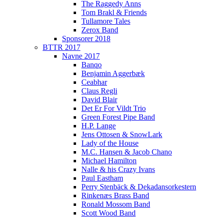
The Raggedy Anns
Tom Brakl & Friends
Tullamore Tales
Zerox Band
Sponsorer 2018
BTTR 2017
Navne 2017
Banqo
Benjamin Aggerbæk
Ceabhar
Claus Regli
David Blair
Det Er For Vildt Trio
Green Forest Pipe Band
H.P. Lange
Jens Ottosen & SnowLark
Lady of the House
M.C. Hansen & Jacob Chano
Michael Hamilton
Nalle & his Crazy Ivans
Paul Eastham
Perry Stenbäck & Dekadansorkestern
Rinkenæs Brass Band
Ronald Mossom Band
Scott Wood Band