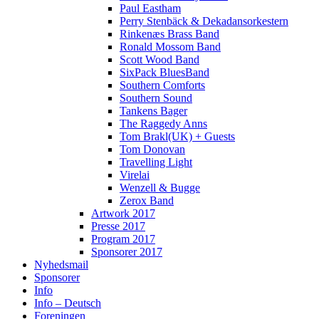
Paul Eastham
Perry Stenbäck & Dekadansorkestern
Rinkenæs Brass Band
Ronald Mossom Band
Scott Wood Band
SixPack BluesBand
Southern Comforts
Southern Sound
Tankens Bager
The Raggedy Anns
Tom Brakl(UK) + Guests
Tom Donovan
Travelling Light
Virelai
Wenzell & Bugge
Zerox Band
Artwork 2017
Presse 2017
Program 2017
Sponsorer 2017
Nyhedsmail
Sponsorer
Info
Info – Deutsch
Foreningen