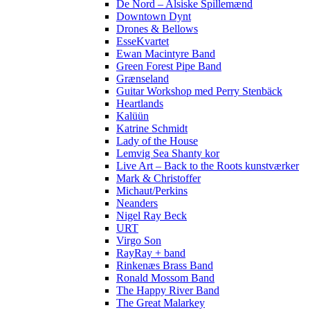
De Nord – Alsiske Spillemænd
Downtown Dynt
Drones & Bellows
EsseKvartet
Ewan Macintyre Band
Green Forest Pipe Band
Grænseland
Guitar Workshop med Perry Stenbäck
Heartlands
Kalüün
Katrine Schmidt
Lady of the House
Lemvig Sea Shanty kor
Live Art – Back to the Roots kunstværker
Mark & Christoffer
Michaut/Perkins
Neanders
Nigel Ray Beck
URT
Virgo Son
RayRay + band
Rinkenæs Brass Band
Ronald Mossom Band
The Happy River Band
The Great Malarkey