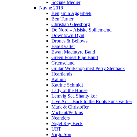
Sociale Medier
Navne 2018
Benjamin Aggerbæk
Ben Turner
Christian Gleesborg
De Nord – Alsiske Spillemænd
Downtown Dynt
Drones & Bellows
EsseKvartet
Ewan Macintyre Band
Green Forest Pipe Band
Grænseland
Guitar Workshop med Perry Stenbäck
Heartlands
Kalüün
Katrine Schmidt
Lady of the House
Lemvig Sea Shanty kor
Live Art – Back to the Roots kunstværker
Mark & Christoffer
Michaut/Perkins
Neanders
Nigel Ray Beck
URT
Virgo Son