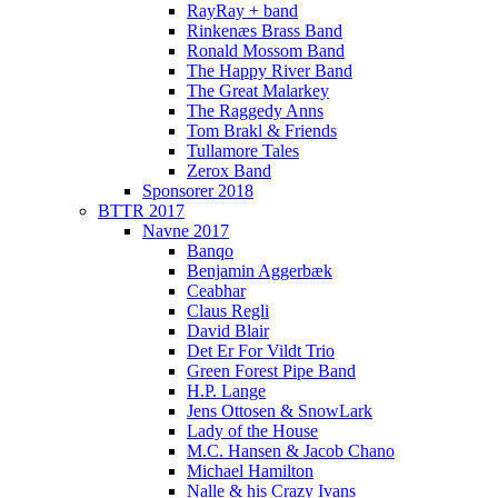
RayRay + band
Rinkenæs Brass Band
Ronald Mossom Band
The Happy River Band
The Great Malarkey
The Raggedy Anns
Tom Brakl & Friends
Tullamore Tales
Zerox Band
Sponsorer 2018
BTTR 2017
Navne 2017
Banqo
Benjamin Aggerbæk
Ceabhar
Claus Regli
David Blair
Det Er For Vildt Trio
Green Forest Pipe Band
H.P. Lange
Jens Ottosen & SnowLark
Lady of the House
M.C. Hansen & Jacob Chano
Michael Hamilton
Nalle & his Crazy Ivans