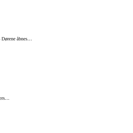
 – Dørene åbnes…
ders…