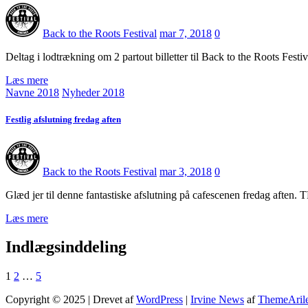
Back to the Roots Festival
mar 7, 2018
0
Deltag i lodtrækning om 2 partout billetter til Back to the Roots Fes
Læs mere
Navne 2018
Nyheder 2018
Festlig afslutning fredag aften
Back to the Roots Festival
mar 3, 2018
0
Glæd jer til denne fantastiske afslutning på cafescenen fred
Læs mere
Indlægsinddeling
1
2
…
5
Copyright © 2025 | Drevet af
WordPress
|
Irvine News
af
ThemeAril