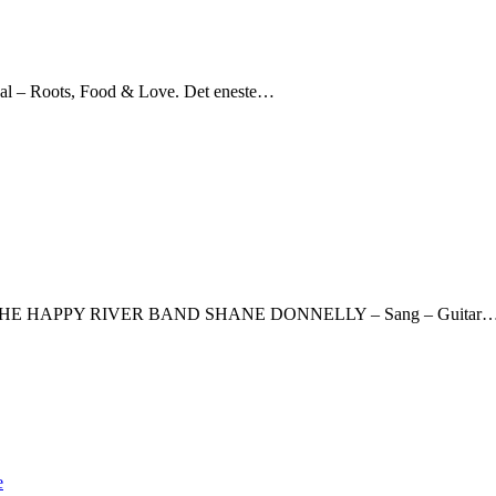
tival – Roots, Food & Love. Det eneste…
ag aften. THE HAPPY RIVER BAND SHANE DONNELLY – Sang – Guitar
e