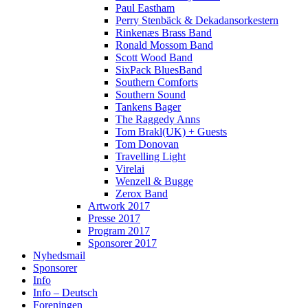
Paul Eastham
Perry Stenbäck & Dekadansorkestern
Rinkenæs Brass Band
Ronald Mossom Band
Scott Wood Band
SixPack BluesBand
Southern Comforts
Southern Sound
Tankens Bager
The Raggedy Anns
Tom Brakl(UK) + Guests
Tom Donovan
Travelling Light
Virelai
Wenzell & Bugge
Zerox Band
Artwork 2017
Presse 2017
Program 2017
Sponsorer 2017
Nyhedsmail
Sponsorer
Info
Info – Deutsch
Foreningen