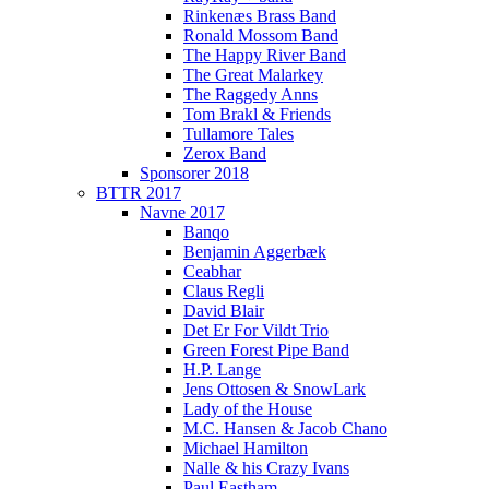
Rinkenæs Brass Band
Ronald Mossom Band
The Happy River Band
The Great Malarkey
The Raggedy Anns
Tom Brakl & Friends
Tullamore Tales
Zerox Band
Sponsorer 2018
BTTR 2017
Navne 2017
Banqo
Benjamin Aggerbæk
Ceabhar
Claus Regli
David Blair
Det Er For Vildt Trio
Green Forest Pipe Band
H.P. Lange
Jens Ottosen & SnowLark
Lady of the House
M.C. Hansen & Jacob Chano
Michael Hamilton
Nalle & his Crazy Ivans
Paul Eastham