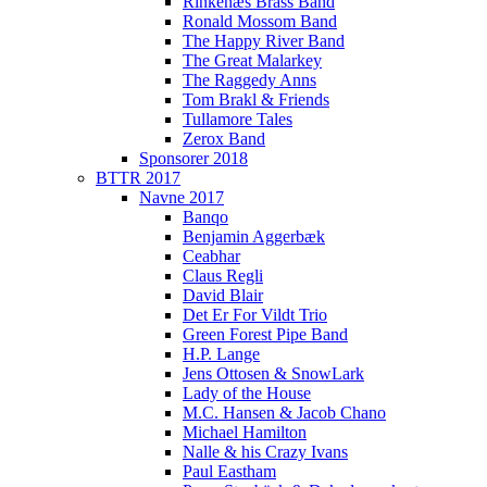
Rinkenæs Brass Band
Ronald Mossom Band
The Happy River Band
The Great Malarkey
The Raggedy Anns
Tom Brakl & Friends
Tullamore Tales
Zerox Band
Sponsorer 2018
BTTR 2017
Navne 2017
Banqo
Benjamin Aggerbæk
Ceabhar
Claus Regli
David Blair
Det Er For Vildt Trio
Green Forest Pipe Band
H.P. Lange
Jens Ottosen & SnowLark
Lady of the House
M.C. Hansen & Jacob Chano
Michael Hamilton
Nalle & his Crazy Ivans
Paul Eastham