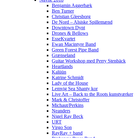
Benjamin Aggerbæk
Ben Turner
Christian Gleesborg
De Nord – Alsiske Spillemænd
Downtown Dynt
Drones & Bellows
EsseKvartet
Ewan Macintyre Band
Green Forest Pipe Band
Grænseland
Guitar Workshop med Perry Stenbäck
Heartlands
Kalüün
Katrine Schmidt
Lady of the House
Lemvig Sea Shanty kor
Live Art – Back to the Roots kunstværker
Mark & Christoffer
Michaut/Perkins
Neanders
Nigel Ray Beck
URT
Virgo Son
RayRay + band