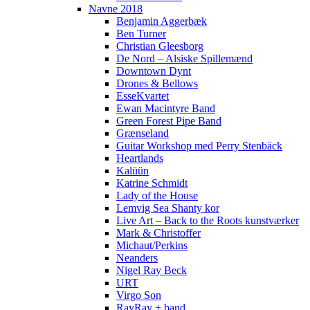
Navne 2018
Benjamin Aggerbæk
Ben Turner
Christian Gleesborg
De Nord – Alsiske Spillemænd
Downtown Dynt
Drones & Bellows
EsseKvartet
Ewan Macintyre Band
Green Forest Pipe Band
Grænseland
Guitar Workshop med Perry Stenbäck
Heartlands
Kalüün
Katrine Schmidt
Lady of the House
Lemvig Sea Shanty kor
Live Art – Back to the Roots kunstværker
Mark & Christoffer
Michaut/Perkins
Neanders
Nigel Ray Beck
URT
Virgo Son
RayRay + band