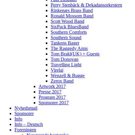
Perry Stenbäck & Dekadansorkestern
Rinkenæs Brass Band
Ronald Mossom Band
Scott Wood Band
SixPack BluesBand
Southern Comforts
Southern Sound
Tankens Bager
The Raggedy Anns
Tom Brakl(UK) + Guests
Tom Donovan
Travelling Light
Virelai
Wenzell & Bugge
Zerox Band
Artwork 2017
Presse 2017
Program 2017
Sponsorer 2017
Nyhedsmail
Sponsorer
Info
Info – Deutsch
Foreningen