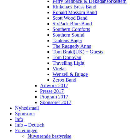
Perry Stenbäck & Dekadansorkestern
Rinkenæs Brass Band
Ronald Mossom Band
Scott Wood Band
SixPack BluesBand
Southern Comforts
Southern Sound
Tankens Bager
The Raggedy Anns
Tom Brakl(UK) + Guests
Tom Donovan
Travelling Light
Virelai
Wenzell & Bugge
Zerox Band
Artwork 2017
Presse 2017
Program 2017
Sponsorer 2017
Nyhedsmail
Sponsorer
Info
Info – Deutsch
Foreningen
Nuværende bestyrelse