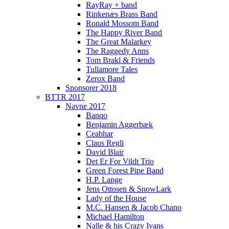
RayRay + band
Rinkenæs Brass Band
Ronald Mossom Band
The Happy River Band
The Great Malarkey
The Raggedy Anns
Tom Brakl & Friends
Tullamore Tales
Zerox Band
Sponsorer 2018
BTTR 2017
Navne 2017
Banqo
Benjamin Aggerbæk
Ceabhar
Claus Regli
David Blair
Det Er For Vildt Trio
Green Forest Pipe Band
H.P. Lange
Jens Ottosen & SnowLark
Lady of the House
M.C. Hansen & Jacob Chano
Michael Hamilton
Nalle & his Crazy Ivans