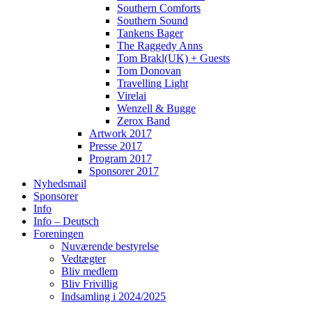
Southern Comforts
Southern Sound
Tankens Bager
The Raggedy Anns
Tom Brakl(UK) + Guests
Tom Donovan
Travelling Light
Virelai
Wenzell & Bugge
Zerox Band
Artwork 2017
Presse 2017
Program 2017
Sponsorer 2017
Nyhedsmail
Sponsorer
Info
Info – Deutsch
Foreningen
Nuværende bestyrelse
Vedtægter
Bliv medlem
Bliv Frivillig
Indsamling i 2024/2025