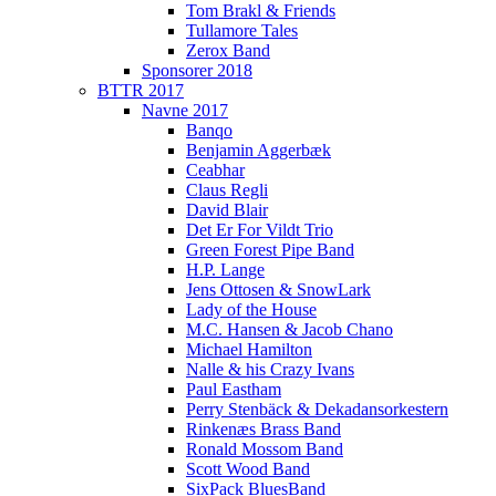
Tom Brakl & Friends
Tullamore Tales
Zerox Band
Sponsorer 2018
BTTR 2017
Navne 2017
Banqo
Benjamin Aggerbæk
Ceabhar
Claus Regli
David Blair
Det Er For Vildt Trio
Green Forest Pipe Band
H.P. Lange
Jens Ottosen & SnowLark
Lady of the House
M.C. Hansen & Jacob Chano
Michael Hamilton
Nalle & his Crazy Ivans
Paul Eastham
Perry Stenbäck & Dekadansorkestern
Rinkenæs Brass Band
Ronald Mossom Band
Scott Wood Band
SixPack BluesBand