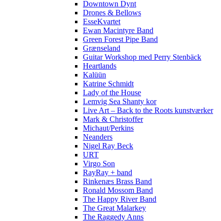
Downtown Dynt
Drones & Bellows
EsseKvartet
Ewan Macintyre Band
Green Forest Pipe Band
Grænseland
Guitar Workshop med Perry Stenbäck
Heartlands
Kalüün
Katrine Schmidt
Lady of the House
Lemvig Sea Shanty kor
Live Art – Back to the Roots kunstværker
Mark & Christoffer
Michaut/Perkins
Neanders
Nigel Ray Beck
URT
Virgo Son
RayRay + band
Rinkenæs Brass Band
Ronald Mossom Band
The Happy River Band
The Great Malarkey
The Raggedy Anns