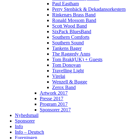
Paul Eastham
Perry Stenbäck & Dekadansorkestern
Rinkenæs Brass Band
Ronald Mossom Band
Scott Wood Band
SixPack BluesBand
Southern Comforts
Southern Sound
Tankens Bager
The Raggedy Anns
Tom Brakl(UK) + Guests
Tom Donovan
Travelling Light
Virelai
Wenzell & Bugge
Zerox Band
Artwork 2017
Presse 2017
Program 2017
Sponsorer 2017
Nyhedsmail
Sponsorer
Info
Info – Deutsch
Foreningen