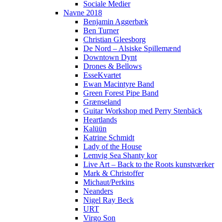
Sociale Medier
Navne 2018
Benjamin Aggerbæk
Ben Turner
Christian Gleesborg
De Nord – Alsiske Spillemænd
Downtown Dynt
Drones & Bellows
EsseKvartet
Ewan Macintyre Band
Green Forest Pipe Band
Grænseland
Guitar Workshop med Perry Stenbäck
Heartlands
Kalüün
Katrine Schmidt
Lady of the House
Lemvig Sea Shanty kor
Live Art – Back to the Roots kunstværker
Mark & Christoffer
Michaut/Perkins
Neanders
Nigel Ray Beck
URT
Virgo Son