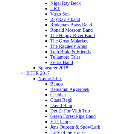
Nigel Ray Beck
URT
Virgo Son
RayRay + band
Rinkenæs Brass Band
Ronald Mossom Band
The Happy River Band
The Great Malarkey
The Raggedy Anns
Tom Brakl & Friends
Tullamore Tales
Zerox Band
Sponsorer 2018
BTTR 2017
Navne 2017
Banqo
Benjamin Aggerbæk
Ceabhar
Claus Regli
David Blair
Det Er For Vildt Trio
Green Forest Pipe Band
H.P. Lange
Jens Ottosen & SnowLark
Lady of the House