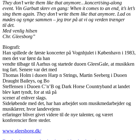
They don’t write them like that anymore…koncert/sing-along
event.
Vin Garbutt skrev en gang: When it comes to an end, it’s let’s
sing them again. They don’t write
them like that anymore. Lad os
mødes og synge sammen – jeg tror på at vi og verden trænger
til
det.
Med venlig hilsen
Chr. Gleesborg”
Biografi:
Han spillede de første koncerter på Vognhjulet i København i 1983,
men det var først da han
vendte tilbage til Aarhus og startede duoen GleesGale, at musikken
tog fart. Senere var det med
Thomas Holm i duoen Harp n Strings, Martin Seeberg i Duoen
Draught Baileys, og Bo
Steffensen i Duoen C’n’B og Dark Horse Countryband at landet
blev kørt tyndt, for at stå på
scener af enhver slags.
Sideløbende med det, har han arbejdet som musikmedarbejder og
musiklærer, hvor landevejens
erfaringer bliver givet videre til de nye talenter, og været
konferencier flere steder.
www.gleesborg.dk/