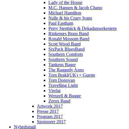
Lady of the House
M.C. Hansen & Jacob Chano
Michael Hamilton
Nalle & his Crazy Ivans
Paul Eastham
Perry Stenbäck & Dekadansorkestern
Rinkenæs Brass Band
Ronald Mossom Band
Scott Wood Band
SixPack BluesBand
Southern Comforts
Southern Sound
Tankens Bager
The Raggedy Anns
Tom Brakl(UK) + Guests
Tom Donovan
Travelling Light
Virelai
Wenzell & Bugge
Zerox Band
Artwork 2017
Presse 2017
Program 2017
Sponsorer 2017
Nyhedsmail