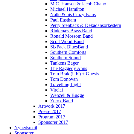
M.C. Hansen & Jacob Chano
Michael Hamilton
Nalle & his Crazy Ivans
Paul Eastham
Perry Stenbäck & Dekadansorkestern
Rinkenæs Brass Band
Ronald Mossom Band
Scott Wood Band
SixPack BluesBand
Southern Comforts
Southern Sound
Tankens Bager
The Raggedy Anns
Tom Brakl(UK) + Guests
Tom Donovan
Travelling Light
Virelai
Wenzell & Bugge
Zerox Band
Artwork 2017
Presse 2017
Program 2017
Sponsorer 2017
Nyhedsmail
Sponsorer