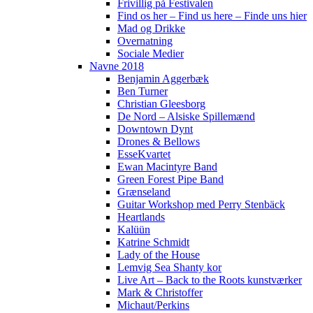
Frivillig på Festivalen
Find os her – Find us here – Finde uns hier
Mad og Drikke
Overnatning
Sociale Medier
Navne 2018
Benjamin Aggerbæk
Ben Turner
Christian Gleesborg
De Nord – Alsiske Spillemænd
Downtown Dynt
Drones & Bellows
EsseKvartet
Ewan Macintyre Band
Green Forest Pipe Band
Grænseland
Guitar Workshop med Perry Stenbäck
Heartlands
Kalüün
Katrine Schmidt
Lady of the House
Lemvig Sea Shanty kor
Live Art – Back to the Roots kunstværker
Mark & Christoffer
Michaut/Perkins