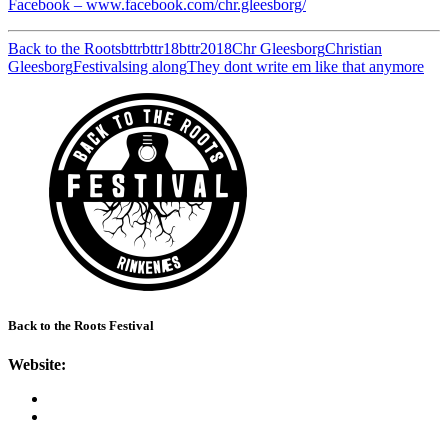
Facebook – www.facebook.com/chr.gleesborg/
Back to the Roots
bttr
bttr18
bttr2018
Chr Gleesborg
Christian
Gleesborg
Festival
sing along
They dont write em like that anymore
Back to the Roots Festival
Website: