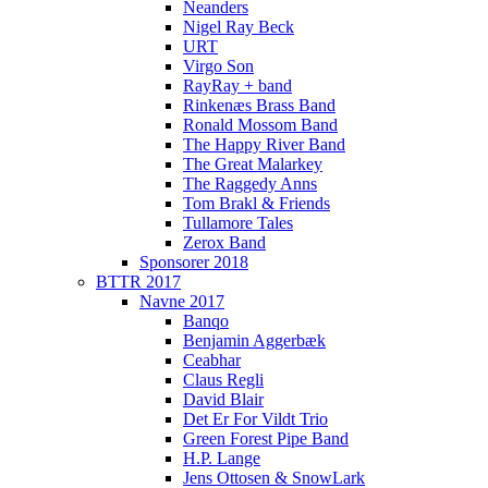
Neanders
Nigel Ray Beck
URT
Virgo Son
RayRay + band
Rinkenæs Brass Band
Ronald Mossom Band
The Happy River Band
The Great Malarkey
The Raggedy Anns
Tom Brakl & Friends
Tullamore Tales
Zerox Band
Sponsorer 2018
BTTR 2017
Navne 2017
Banqo
Benjamin Aggerbæk
Ceabhar
Claus Regli
David Blair
Det Er For Vildt Trio
Green Forest Pipe Band
H.P. Lange
Jens Ottosen & SnowLark