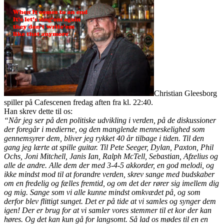
Christian Gleesborg
spiller på Cafescenen fredag aften fra kl. 22:40.
Han skrev dette til os:
“Når jeg ser på den politiske udvikling i verden, på de diskussioner
der foregår i medierne, og den
manglende menneskelighed som
gennemsyrer dem, bliver jeg rykket 40 år tilbage i tiden.
Til den
gang jeg lærte at spille guitar. Til Pete Seeger, Dylan, Paxton, Phil
Ochs, Joni Mitchell,
Janis Ian, Ralph McTell, Sebastian, Afzelius og
alle de andre.
Alle dem der med 3-4-5 akkorder, en god melodi, og
ikke mindst mod til at forandre verden, skrev
sange med budskaber
om en fredelig og fælles fremtid, og om det der rører sig imellem dig
og mig.
Sange som vi alle kunne mindst omkvædet på, og som
derfor blev flittigt sunget.
Det er på tide at vi samles og synger dem
igen! Der er brug for at vi samler vores stemmer til et kor
der kan
høres. Og det kan kun gå for langsomt.
Så lad os mødes til en en