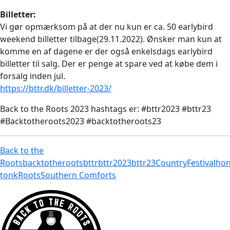
Billetter:
Vi gør opmærksom på at der nu kun er ca. 50 earlybird
weekend billetter tilbage(29.11.2022). Ønsker man kun at
komme en af dagene er der også enkelsdags earlybird
billetter til salg. Der er penge at spare ved at købe dem i
forsalg inden jul.
https://bttr.dk/billetter-2023/
Back to the Roots 2023 hashtags er: #bttr2023 #bttr23
#Backtotheroots2023 #backtotheroots23
Back to the
Roots
backtotheroots
bttr
bttr2023
bttr23
Country
Festival
ho
tonk
Roots
Southern Comforts