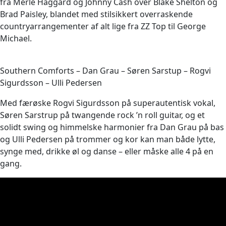
fra Merle Haggard og Johnny Cash over Blake Shelton og
Brad Paisley, blandet med stilsikkert overraskende
countryarrangementer af alt lige fra ZZ Top til George
Michael.
Southern Comforts – Dan Grau – Søren Sarstup – Rogvi
Sigurdsson – Ulli Pedersen
Med færøske Rogvi Sigurdsson på superautentisk vokal,
Søren Sarstrup på twangende rock ’n roll guitar, og et
solidt swing og himmelske harmonier fra Dan Grau på bas
og Ulli Pedersen på trommer og kor kan man både lytte,
synge med, drikke øl og danse – eller måske alle 4 på en
gang.