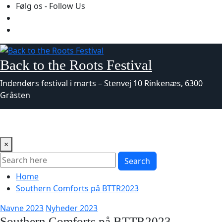
Skip
Følg os - Follow Us
to
content
Back to the Roots Festival
Indendørs festival i marts – Stenvej 10 Rinkenæs, 6300
Gråsten
×
Search
Home
Southern Comforts på BTTR2023
Navne 2023
Nyheder 2023
Southern Comforts på BTTR2023