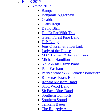
BTTR 2017
Navne 2017
Banqo
Benjamin Aggerbæk
Ceabhar
Claus Regli
David Blair
Det Er For Vildt Trio
Green Forest Pipe Band
H.P. Lange
Jens Ottosen & SnowLark
Lady of the House
M.C. Hansen & Jacob Chano
Michael Hamilton
Nalle & his Crazy Ivans
Paul Eastham
Perry Stenbäck & Dekadansorkestern
Rinkenæs Brass Band
Ronald Mossom Band
Scott Wood Band
SixPack BluesBand
Southern Comforts
Southern Sound
Tankens Bager
The Raggedy Anns