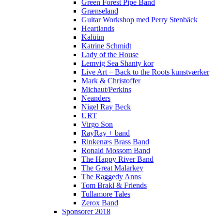
Green Forest Pipe Band
Grænseland
Guitar Workshop med Perry Stenbäck
Heartlands
Kalüün
Katrine Schmidt
Lady of the House
Lemvig Sea Shanty kor
Live Art – Back to the Roots kunstværker
Mark & Christoffer
Michaut/Perkins
Neanders
Nigel Ray Beck
URT
Virgo Son
RayRay + band
Rinkenæs Brass Band
Ronald Mossom Band
The Happy River Band
The Great Malarkey
The Raggedy Anns
Tom Brakl & Friends
Tullamore Tales
Zerox Band
Sponsorer 2018