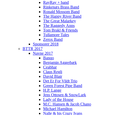
RayRay + band
Rinkenæs Brass Band
Ronald Mossom Band
The Happy River Band
The Great Malarkey
The Raggedy Anns
Tom Brakl & Friends
Tullamore Tales
Zerox Band
Sponsorer 2018
BTTR 2017
Navne 2017
Banqo
Benjamin Aggerbæk
Ceabhar
Claus Regli
David Blair
Det Er For Vildt Trio
Green Forest Pipe Band
H.P. Lange
Jens Ottosen & SnowLark
Lady of the House
M.C. Hansen & Jacob Chano
Michael Hamilton
Nalle & his Crazy Ivans