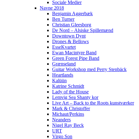
Sociale Medier
Navne 2018
Benjamin Aggerbæk
Ben Turner
Christian Gleesborg
De Nord – Alsiske Spillemænd
Downtown Dynt
Drones & Bellows
EsseKvartet
Ewan Macintyre Band
Green Forest Pipe Band
Grænseland
Guitar Workshop med Perry Stenbäck
Heartlands
Kalüün
Katrine Schmidt
Lady of the House
Lemvig Sea Shanty kor
Live Art – Back to the Roots kunstværker
Mark & Christoffer
Michaut/Perkins
Neanders
Nigel Ray Beck
URT
Virgo Son