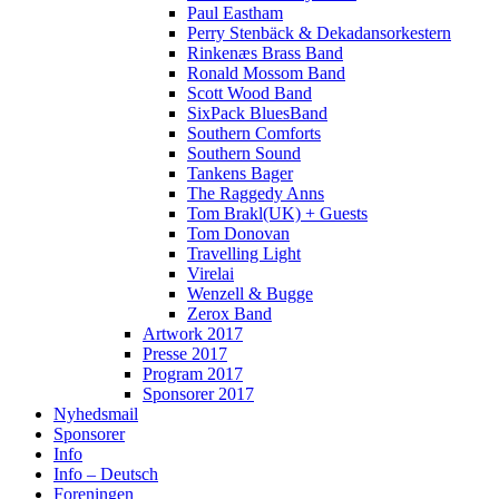
Paul Eastham
Perry Stenbäck & Dekadansorkestern
Rinkenæs Brass Band
Ronald Mossom Band
Scott Wood Band
SixPack BluesBand
Southern Comforts
Southern Sound
Tankens Bager
The Raggedy Anns
Tom Brakl(UK) + Guests
Tom Donovan
Travelling Light
Virelai
Wenzell & Bugge
Zerox Band
Artwork 2017
Presse 2017
Program 2017
Sponsorer 2017
Nyhedsmail
Sponsorer
Info
Info – Deutsch
Foreningen