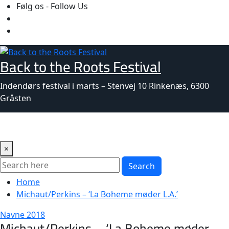
Skip
Følg os - Follow Us
to
content
Back to the Roots Festival
Indendørs festival i marts – Stenvej 10 Rinkenæs, 6300
Gråsten
×
Search
Home
Michaut/Perkins – ‘La Boheme møder L.A.’
Navne 2018
Michaut/Perkins – ‘La Boheme møder