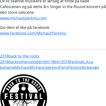
De to skønne musikere er lørdag at finde på både
Cafescenen og på dette års Singer in the Round koncert på
den store salscene.
www.michautperkins.com
Giv dem et like på facebook
www.facebook.com/MichautPerkins/
2018
back to the roots
2018
backtotheroots
bttr
bttr18
bttr2018
Festival
L.A.
La
boheme
Michaut
Michaut/perkins
Paris
Perkins
Rinkenæs