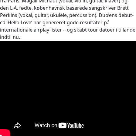
fra Paris, Magali Michaut (vokal, violin, guitar, klaver) og
den L.A. fødte, københavnsk baserede sangskriver Brett
Perkins (vokal, guitar, ukulele, percussion). Duo’ens debut-
cd ‘Hello Love’ har genereret gode resultater på
internationale airplay lister – og skabt tour datoer i ti lande
indtil nu.